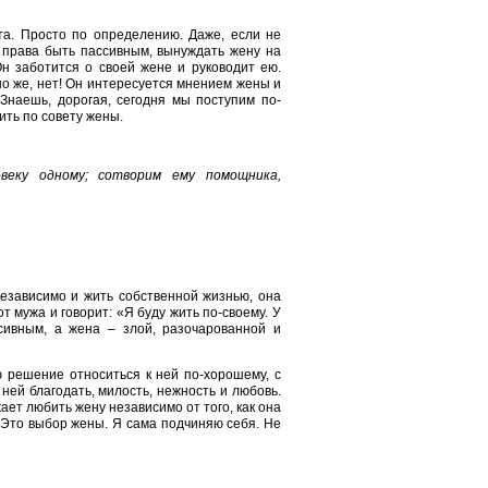
та. Просто по определению. Даже, если не
е права быть пассивным, вынуждать жену на
Он заботится о своей жене и руководит ею.
но же, нет! Он интересуется мнением жены и
Знаешь, дорогая, сегодня мы поступим по-
ить по совету жены.
веку одному; сотворим ему помощника,
независимо и жить собственной жизнью, она
 мужа и говорит: «Я буду жить по-своему. У
сивным, а жена – злой, разочарованной и
 решение относиться к ней по-хорошему, с
ей благодать, милость, нежность и любовь.
ает любить жену независимо от того, как она
. Это выбор жены. Я сама подчиняю себя. Не