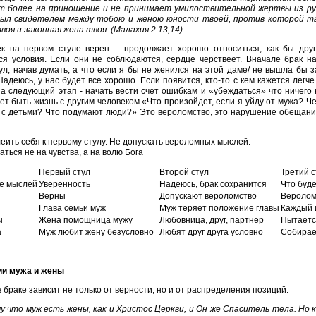
т более на приношение и не принимает умилоствительной жертвы из рук 
был свидетелем между тобою и женою юности твоей, против которой ты
воя и законная жена твоя. (Малахия 2:13,14)
к на первом стуле верен – продолжает хорошо относиться, как бы друг
ся условия. Если они не соблюдаются, сердце черствеет. Вначале брак н
ул, начав думать, а что если я бы не женился на этой даме/ не вышла бы 
адеюсь, у нас будет все хорошо. Если появится, кто-то с кем кажется легч
а следующий этап - начать вести счет ошибкам и «убеждаться» что ничего 
ет быть жизнь с другим человеком «Что произойдет, если я уйду от мужа? Че
 с детьми? Что подумают люди?» Это вероломство, это нарушение обещани
еить себя к первому стулу. Не допускать вероломных мыслей.
аться не на чувства, а на волю Бога
Первый стул
Второй стул
Третий с
е мыслей
Уверенность
Надеюсь, брак сохранится
Что буде
Верны
Допускают вероломство
Веролом
Глава семьи муж
Муж теряет положение главы
Каждый 
ы
Жена помощница мужу
Любовница, друг, партнер
Пытаетс
а
Муж любит жену безусловно
Любят друг друга условно
Собирае
ии мужа и жены
в браке зависит не только от верности, но и от распределения позиций.
 что муж есть жены, как и Христос Церкви, и Он же Спаситель тела. Но 