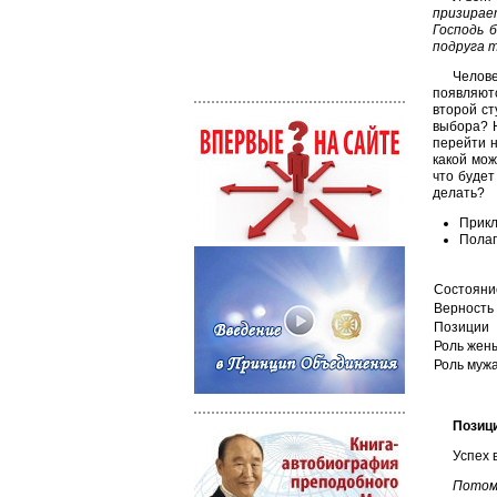
призирае
Господь 
подруга т
Челове
появляют
второй ст
выбора? Н
перейти н
какой мож
что будет
делать?
Прикл
Полаг
Состояни
Верность
Позиции
Роль жен
Роль муж
Позиц
Успех 
Потому