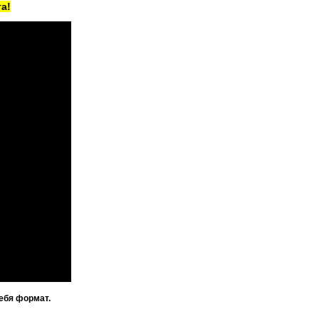
а!
ебя формат.