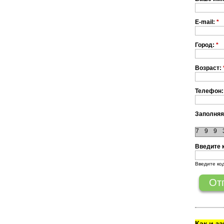
E-mail:
*
Город:
*
Возраст:
Телефон:
Заполняя
7
9
9
Введите 
Введите ко
Как и з