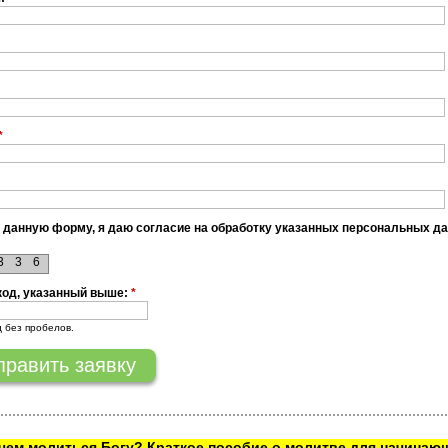
*
 данную форму, я даю согласие на обработку указанных персональных д
3
3
6
код, указанный выше:
*
д без пробелов.
ачем молиться Богу? Краткое пособие о молитве для начинаю