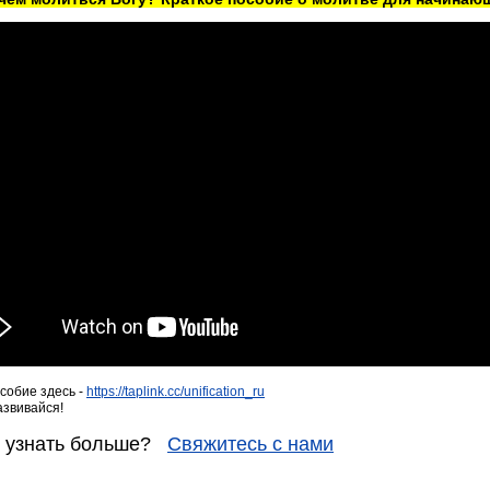
собие здесь -
https://taplink.cc/unification_ru
азвивайся!
е узнать больше?
Свяжитесь с нами