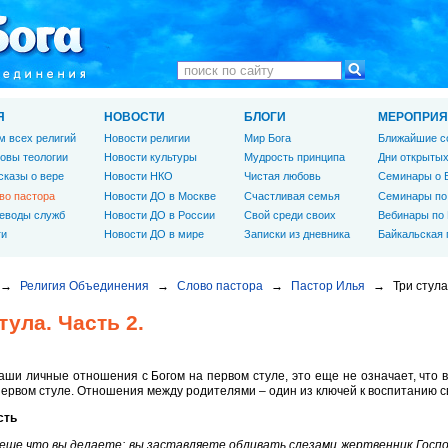
Я
НОВОСТИ
БЛОГИ
МЕРОПРИЯ
м всех религий
Новости религии
Мир Бога
Ближайшие с
овы теологии
Новости культуры
Мудрость принципа
Дни открытых
сказы о вере
Новости НКО
Чистая любовь
Семинары о 
во пастора
Новости ДО в Москве
Счастливая семья
Семинары по
еводы служб
Новости ДО в России
Свой среди своих
Вебинары по
ги
Новости ДО в мире
Записки из дневника
Байкальская
→
Религия Объединения
→
Слово пастора
→
Пастор Илья
→
Три стула
тула. Часть 2.
аши личные отношения с Богом на первом стуле, это еще не означает, что
первом стуле. Отношения между родителями – один из ключей к воспитанию с
сть
еще что вы делаете: вы заставляете обливать слезами жертвенник Господ