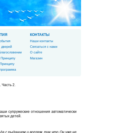
ТИЯ
КОНТАКТЫ
обытия
Наши контакты
 дверей
Связаться с нами
Благословении
О сайте
 Принципу
Магазин
 Принципу
 программа
. Часть 2.
 ваши супружеские отношения автоматически
вятых детей.
а с рыданием и воплем, так что Он уже не