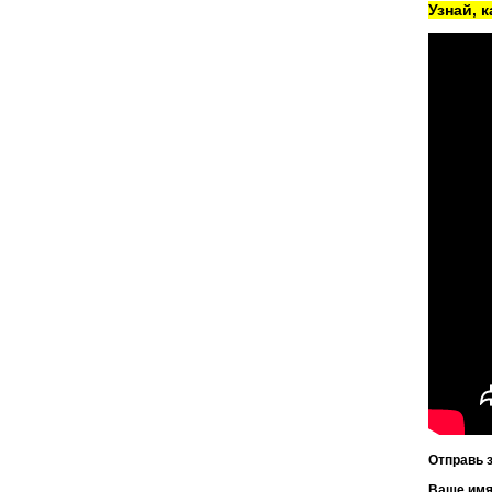
Узнай, 
Отправь 
Ваше им