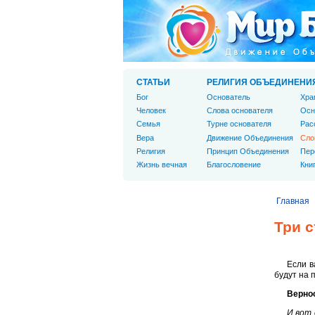
СТАТЬИ
РЕЛИГИЯ ОБЪЕДИНЕНИ
Бог
Основатель
Хра
Человек
Слова основателя
Осн
Cемья
Турне основателя
Рас
Вера
Движение Объединения
Сло
Религия
Принцип Объединения
Пер
Жизнь вечная
Благословение
Кни
Главная
Три с
Если в
будут на 
Верно
И вот 