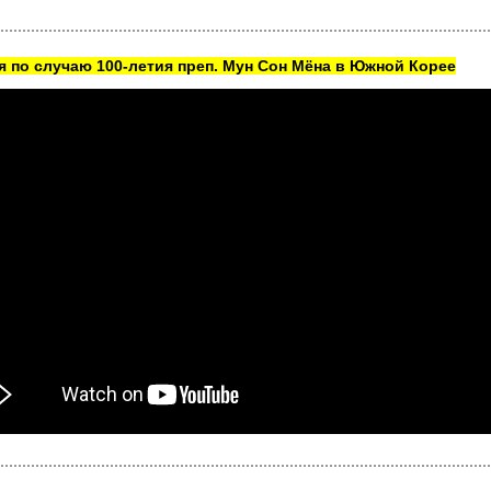
 по случаю 100-летия преп. Мун Сон Мёна в Южной Корее