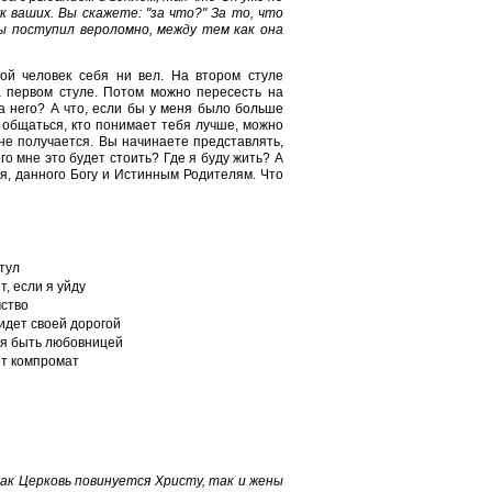
ваших. Вы скажете: "за что?" За то, что
 поступил вероломно, между тем как она
ой человек себя ни вел. На втором стуле
а первом стуле. Потом можно пересесть на
за него? А что, если бы у меня было больше
е общаться, кто понимает тебя лучше, можно
не получается. Вы начинаете представлять,
го мне это будет стоить? Где я буду жить? А
я, данного Богу и Истинным Родителям. Что
тул
т, если я уйду
ство
идет своей дорогой
я быть любовницей
т компромат
как Церковь повинуется Христу, так и жены