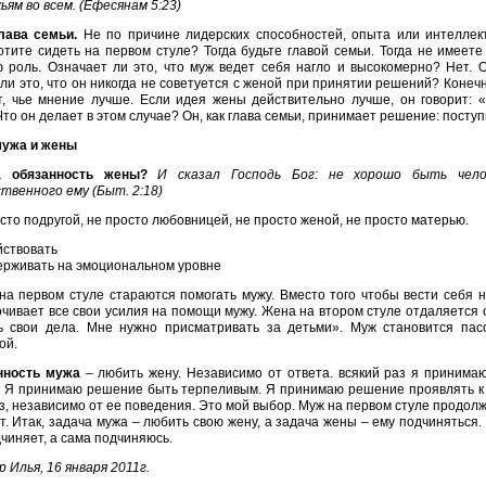
ьям во всем. (Ефесянам 5:23)
лава семьи.
Не по причине лидерских способностей, опыта или интеллек
отите сидеть на первом стуле? Тогда будьте главой семьи. Тогда не имеет
 роль. Означает ли это, что муж ведет себя нагло и высокомерно? Нет. 
ли это, что он никогда не советуется с женой при принятии решений? Конеч
т, чье мнение лучше. Если идея жены действительно лучше, он говорит: «
Что он делает в этом случае? Он, как глава семьи, принимает решение: поступ
мужа и жены
а обязанность жены?
И сказал Господь Бог: не хорошо быть чело
твенного ему (Быт. 2:18)
сто подругой, не просто любовницей, не просто женой, не просто матерью.
ствовать
рживать на эмоциональном уровне
а первом стуле стараются помогать мужу. Вместо того чтобы вести себя 
чивает все свои усилия на помощи мужу. Жена на втором стуле отдаляется от
ь свои дела. Мне нужно присматривать за детьми». Муж становится пас
ой.
нность мужа
– любить жену. Независимо от ответа. всякий раз я принимаю
 Я принимаю решение быть терпеливым. Я принимаю решение проявлять к н
з, независимо от ее поведения. Это мой выбор. Муж на первом стуле продолж
т. Итак, задача мужа – любить свою жену, а задача жены – ему подчиняться
дчиняет, а сама подчиняюсь.
 Илья, 16 января 2011г.