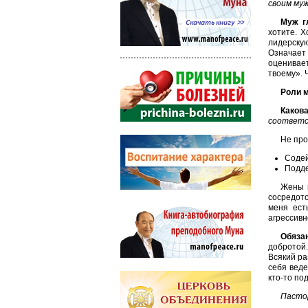
своим муж
Муж г
хотите. Х
лидерскую
Означает 
оценивае
твоему». 
Роли 
Каков
соответс
Не про
Содей
Подде
Жены н
сосредото
меня ест
агрессивн
Обяза
добротой.
Всякий ра
себя веде
кто-то по
Пастор