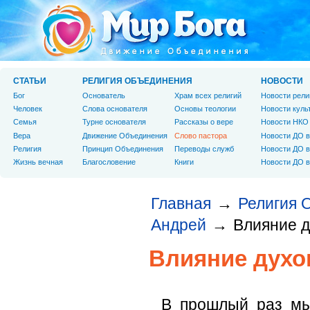
СТАТЬИ
РЕЛИГИЯ ОБЪЕДИНЕНИЯ
НОВОСТИ
Бог
Основатель
Храм всех религий
Новости рели
Человек
Слова основателя
Основы теологии
Новости куль
Cемья
Турне основателя
Рассказы о вере
Новости НКО
Вера
Движение Объединения
Слово пастора
Новости ДО в
Религия
Принцип Объединения
Переводы служб
Новости ДО в
Жизнь вечная
Благословение
Книги
Новости ДО в
Главная
Религия 
→
Андрей
Влияние 
→
Влияние дух
В прошлый раз мы 