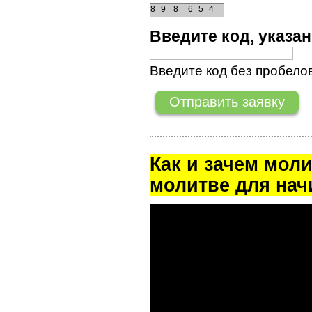
8
9
8
6
5
4
Введите код, указ
Введите код без пробелов
Как и зачем мол
молитве для на