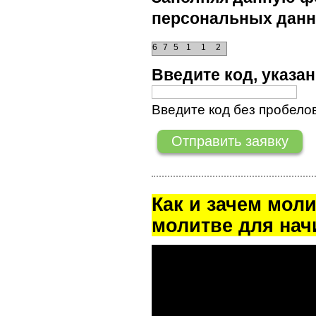
персональных данн
6
7
5
1
1
2
Введите код, указ
Введите код без пробелов
Как и зачем мол
молитве для на