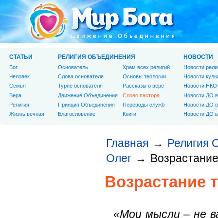
СТАТЬИ
РЕЛИГИЯ ОБЪЕДИНЕНИЯ
НОВОСТИ
Бог
Основатель
Храм всех религий
Новости рели
Человек
Слова основателя
Основы теологии
Новости куль
Cемья
Турне основателя
Рассказы о вере
Новости НКО
Вера
Движение Объединения
Слово пастора
Новости ДО в
Религия
Принцип Объединения
Переводы служб
Новости ДО в
Жизнь вечная
Благословение
Книги
Новости ДО в
Главная
Религия 
→
Олег
Возрастание
→
Возрастание 
«Мои мысли – не в