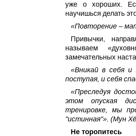
уже о хороших. Ес
научишься делать эт
«Повторение – мат
Привычки, напра
называем «духовн
замечательных настав
«Вникай в себя и 
поступая, и себя сп
«Преследуя достой
этом опуская дис
тренировке, мы п
"истинная"». (Мун Х
Не торопитесь