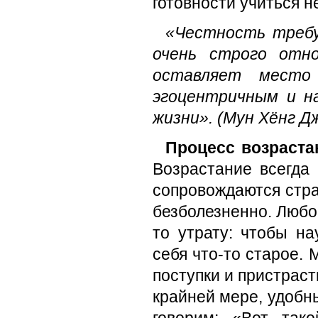
готовности учиться 
«Честность требу
очень строго отно
оставляет мест
эгоцентричным и н
жизни». (Мун Хёнг Д
Процесс возраста
Возрастание всегда
сопровождаются стра
безболезненно. Любо
то утрату: чтобы на
себя что-то старое.
поступки и пристраст
крайней мере, удобн