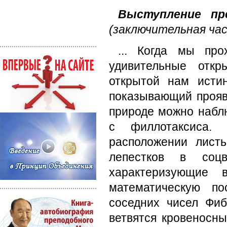
Выступление пр
(заключительная ча
... Когда мы пр
удивительные отк
открытой нам исти
показывающий прояв
природе можно набл
с филлотаксиса.
расположении листь
лепестков в соцв
характеризующие 
математическую по
соседних чисел Фиб
ветвятся кровеносны