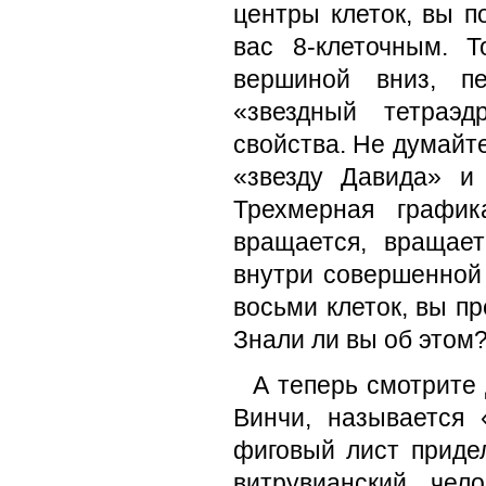
центры клеток, вы п
вас 8-клеточным. 
вершиной вниз, п
«звездный тетраэд
свойства. Не думайте
«звезду Давида» и
Трехмерная графи
вращается, вращае
внутри совершенной 
восьми клеток, вы п
Знали ли вы об этом
А теперь смотрите
Винчи, называется
фиговый лист придел
витрувианский чел