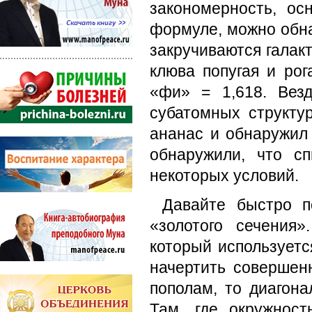
закономерность, о
формуле, можно обна
закручиваются галакт
клюва попугая и рог
«фи» = 1,618. Вез
субатомных структу
ананас и обнаружил
обнаружили, что с
некоторых условий.
Давайте быстро п
«золотого сечения»
который используетс
начертить совершен
пополам, то диагона
Там, где окружност