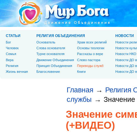
СТАТЬИ
РЕЛИГИЯ ОБЪЕДИНЕНИЯ
НОВОСТИ
Бог
Основатель
Храм всех религий
Новости рели
Человек
Слова основателя
Основы теологии
Новости куль
Cемья
Турне основателя
Рассказы о вере
Новости НКО
Вера
Движение Объединения
Слово пастора
Новости ДО в
Религия
Принцип Объединения
Переводы служб
Новости ДО в
Жизнь вечная
Благословение
Книги
Новости ДО в
Главная
Религия 
→
службы
Значение
→
Значение сим
(+ВИДЕО)