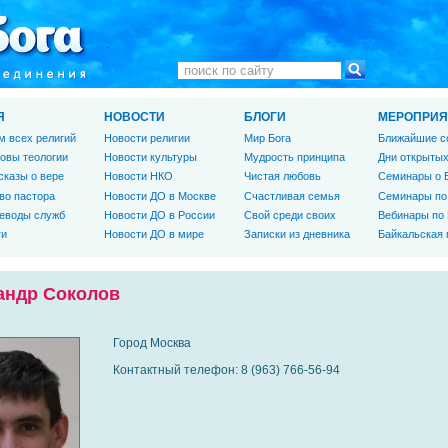
Я
НОВОСТИ
БЛОГИ
МЕРОПРИЯ
м всех религий
Новости религии
Мир Бога
Ближайшие с
овы теологии
Новости культуры
Мудрость принципа
Дни открытых
сказы о вере
Новости НКО
Чистая любовь
Семинары о 
во пастора
Новости ДО в Москве
Счастливая семья
Семинары по
еводы служб
Новости ДО в России
Свой среди своих
Вебинары по
ги
Новости ДО в мире
Записки из дневника
Байкальская
андр Соколов
Город Москва
Контактный телефон: 8 (963) 766-56-94