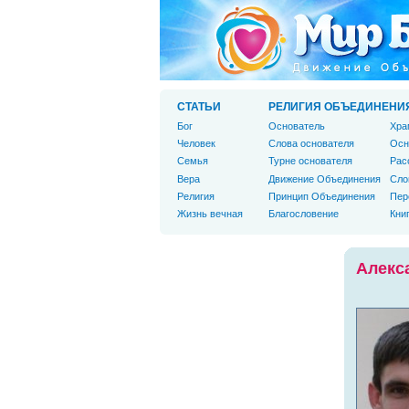
СТАТЬИ
РЕЛИГИЯ ОБЪЕДИНЕНИ
Бог
Основатель
Хра
Человек
Слова основателя
Осн
Cемья
Турне основателя
Рас
Вера
Движение Объединения
Сло
Религия
Принцип Объединения
Пер
Жизнь вечная
Благословение
Кни
Алекс