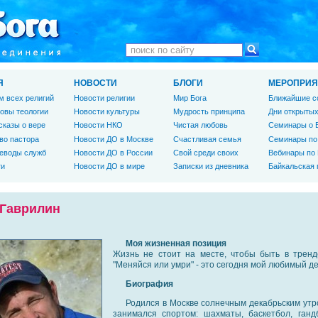
Я
НОВОСТИ
БЛОГИ
МЕРОПРИЯ
м всех религий
Новости религии
Мир Бога
Ближайшие с
овы теологии
Новости культуры
Мудрость принципа
Дни открытых
сказы о вере
Новости НКО
Чистая любовь
Семинары о 
во пастора
Новости ДО в Москве
Счастливая семья
Семинары по
еводы служб
Новости ДО в России
Свой среди своих
Вебинары по
ги
Новости ДО в мире
Записки из дневника
Байкальская
Гаврилин
Моя жизненная позиция
Жизнь не стоит на месте, чтобы быть в тренд
"Меняйся или умри" - это сегодня мой любимый де
Биография
Родился в Москве солнечным декабрьским утро
занимался спортом: шахматы, баскетбол, ганд