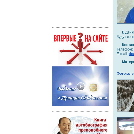
В Движ
будут жит
Конта
Телефон: 
E-mail:
do
Матер
Фотогале