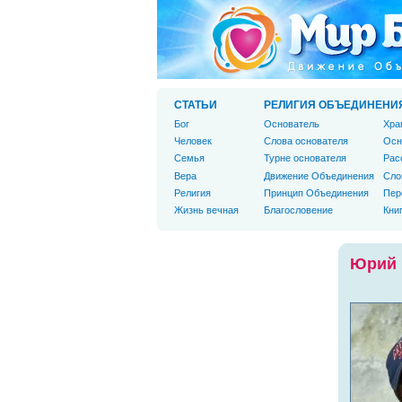
СТАТЬИ
РЕЛИГИЯ ОБЪЕДИНЕНИ
Бог
Основатель
Хра
Человек
Слова основателя
Осн
Cемья
Турне основателя
Рас
Вера
Движение Объединения
Сло
Религия
Принцип Объединения
Пер
Жизнь вечная
Благословение
Кни
Юрий 