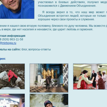
участвовал в боевых действиях, получил меда
познакомился с Движением Объединения.
Я всегда верил в то, что наш мир может 
Объедиения встретил людей, которые не только м
хорошее через свои проекты и служение.
ении я нашел свою вторую половину, близкого по духу человека. Мы всместе р
ь в мире, где нет насилия и ненависти, где царит любовь и гармония.
ктная информация
8 (926) 963-11-58
@mirboga.ru
иалы на сайте:
блог, вопросы-ответы
рея: