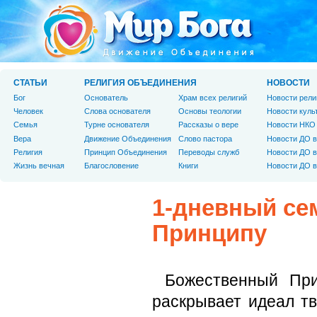
СТАТЬИ
РЕЛИГИЯ ОБЪЕДИНЕНИЯ
НОВОСТИ
Бог
Основатель
Храм всех религий
Новости рели
Человек
Слова основателя
Основы теологии
Новости куль
Cемья
Турне основателя
Рассказы о вере
Новости НКО
Вера
Движение Объединения
Слово пастора
Новости ДО в
Религия
Принцип Объединения
Переводы служб
Новости ДО в
Жизнь вечная
Благословение
Книги
Новости ДО в
1-дневный се
Принципу
Божественный При
раскрывает идеал тв