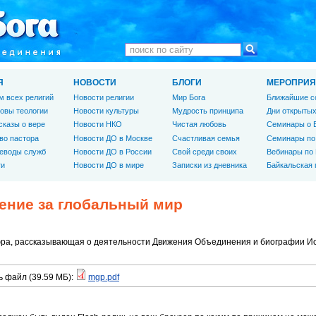
Я
НОВОСТИ
БЛОГИ
МЕРОПРИЯ
м всех религий
Новости религии
Мир Бога
Ближайшие с
овы теологии
Новости культуры
Мудрость принципа
Дни открытых
сказы о вере
Новости НКО
Чистая любовь
Семинары о 
во пастора
Новости ДО в Москве
Счастливая семья
Семинары по
еводы служб
Новости ДО в России
Свой среди своих
Вебинары по
ги
Новости ДО в мире
Записки из дневника
Байкальская
ение за глобальный мир
а, рассказывающая о деятельности Движения Объединения и биографии Ис
ь файл (
39.59 МБ
):
mgp.pdf