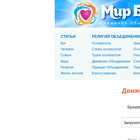
СТАТЬИ
РЕЛИГИЯ ОБЪЕДИНЕНИ
Бог
Основатель
Хра
Человек
Слова основателя
Осн
Cемья
Турне основателя
Рас
Вера
Движение Объединения
Сло
Религия
Принцип Объединения
Пер
Жизнь вечная
Благословение
Кни
Движ
Брошюр
Загрузит