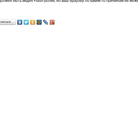
должен быть виден Flash-ролик, но ваш браузер по каким-то причинам не може
елиться…