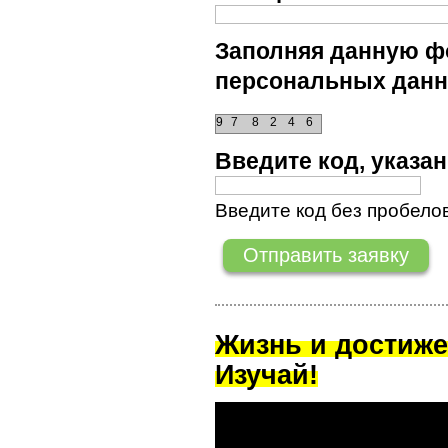
Заполняя данную фо
персональных данн
9
7
8
2
4
6
Введите код, указ
Введите код без пробелов
Жизнь и достиже
Изучай!