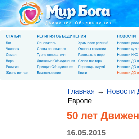
СТАТЬИ
РЕЛИГИЯ ОБЪЕДИНЕНИЯ
НОВОСТИ
Бог
Основатель
Храм всех религий
Новости рели
Человек
Слова основателя
Основы теологии
Новости куль
Cемья
Турне основателя
Рассказы о вере
Новости НКО
Вера
Движение Объединения
Слово пастора
Новости ДО в
Религия
Принцип Объединения
Переводы служб
Новости ДО в
Жизнь вечная
Благословение
Книги
Новости ДО в
Главная
Новости 
→
Европе
50 лет Движе
16.05.2015