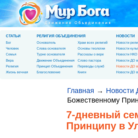
СТАТЬИ
РЕЛИГИЯ ОБЪЕДИНЕНИЯ
НОВОСТИ
Бог
Основатель
Храм всех религий
Новости рели
Человек
Слова основателя
Основы теологии
Новости куль
Cемья
Турне основателя
Рассказы о вере
Новости НКО
Вера
Движение Объединения
Слово пастора
Новости ДО в
Религия
Принцип Объединения
Переводы служб
Новости ДО в
Жизнь вечная
Благословение
Книги
Новости ДО в
Главная
Новости 
→
Божественному Прин
7-дневный се
Принципу в У