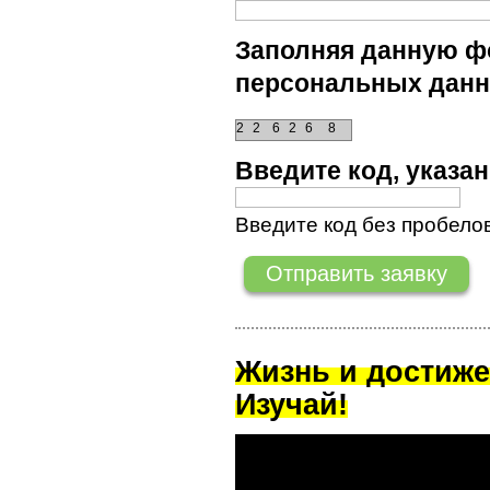
Заполняя данную фо
персональных данн
2
2
6
2
6
8
Введите код, указ
Введите код без пробелов
Жизнь и достиже
Изучай!