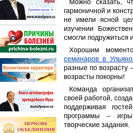
Можно сказать, ч
гармоничной и констр
не имели ясной цел
изучении Божестве
смогли подружиться 
Хорошим момент
семинаров в Ульяно
разные по возрасту –
возрасты покорны!
Команда организа
своей работой, созд
поддерживая госте
программы – игры,
творческие задания.