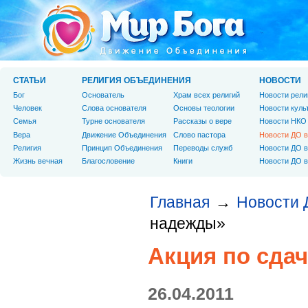
СТАТЬИ
РЕЛИГИЯ ОБЪЕДИНЕНИЯ
НОВОСТИ
Бог
Основатель
Храм всех религий
Новости рели
Человек
Слова основателя
Основы теологии
Новости куль
Cемья
Турне основателя
Рассказы о вере
Новости НКО
Вера
Движение Объединения
Слово пастора
Новости ДО в
Религия
Принцип Объединения
Переводы служб
Новости ДО в
Жизнь вечная
Благословение
Книги
Новости ДО в
Главная
Новости 
→
надежды»
Акция по сда
26.04.2011