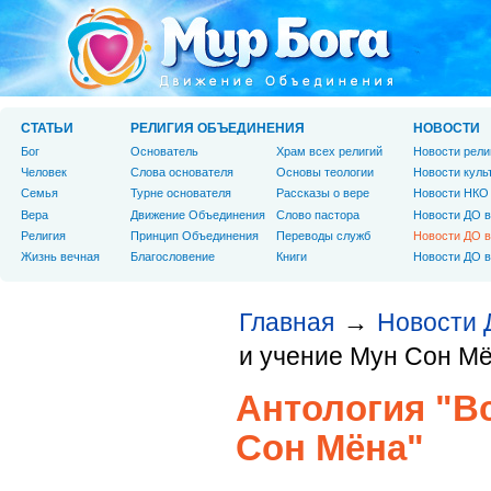
СТАТЬИ
РЕЛИГИЯ ОБЪЕДИНЕНИЯ
НОВОСТИ
Бог
Основатель
Храм всех религий
Новости рели
Человек
Слова основателя
Основы теологии
Новости куль
Cемья
Турне основателя
Рассказы о вере
Новости НКО
Вера
Движение Объединения
Слово пастора
Новости ДО в
Религия
Принцип Объединения
Переводы служб
Новости ДО в
Жизнь вечная
Благословение
Книги
Новости ДО в
Главная
Новости 
→
и учение Мун Сон Мё
Антология "В
Сон Мёна"