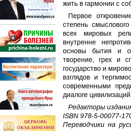
жить в гармонии с со
Первое откровение
степень смыслового
всех мировых рели
внутренне непроти
основы бытия и ос
творение, грех и с
государство и миров
взглядов и терпимо
современными пред
диалоге цивилизаций 
Редакторы издания
ISBN 978-5-00077-17
Переводчики на русс