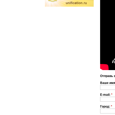
Отправь 
Ваше им
E-mail:
*
Город:
*