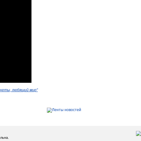
анеты, любящий мир"
льна.