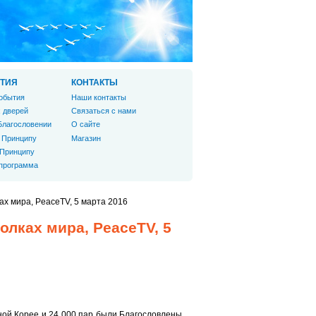
ТИЯ
КОНТАКТЫ
обытия
Наши контакты
 дверей
Связаться с нами
Благословении
О сайте
 Принципу
Магазин
 Принципу
 программа
х мира, PeaceTV, 5 марта 2016
лках мира, PeaceTV, 5
ной Корее и 24 000 пар были Благословлены