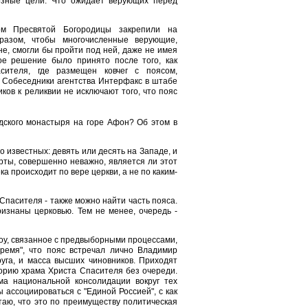
озные цели. Что ожидает верующих перед
ом Пресвятой Богородицы закрепили на
разом, чтобы многочисленные верующие,
е, смогли бы пройти под ней, даже не имея
кое решение было принято после того, как
сителя, где размещен ковчег с поясом,
. Собеседники агентства Интерфакс в штабе
ков к реликвии не исключают того, что пояс
дского монастыря на горе Афон? Об этом в
о известных: девять или десять на Западе, и
ерты, совершенно неважно, является ли этот
ка происходит по вере церкви, а не по каким-
 Спасителя - также можно найти часть пояса.
изнаны церковью. Тем не менее, очередь -
шоу, связанное с предвыборными процессами,
ремя", что пояс встречал лично Владимир
уга, и масса высших чиновников. Приходят
орию храма Христа Спасителя без очереди.
ма национальной консолидации вокруг тех
ассоциироваться с "Единой Россией", с как
таю, что это по преимуществу политическая