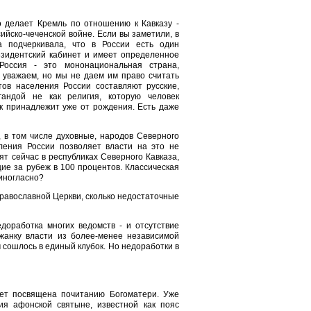
о делает Кремль по отношению к Кавказу -
ийско-чеченской войне. Если вы заметили, в
а подчеркивала, что в России есть один
резидентский кабинет и имеет определенное
Россия - это мононациональная страна,
уважаем, но мы не даем им право считать
ов населения России составляют русские,
гандой не как религия, которую человек
ек принадлежит уже от рождения. Есть даже
, в том числе духовные, народов Северного
ления России позволяет власти на это не
ят сейчас в республиках Северного Кавказа,
е за рубеж в 100 процентов. Классическая
диногласно?
 Православной Церкви, сколько недостаточные
доработка многих ведомств - и отсутствие
жанку власти из более-менее независимой
м сошлось в единый клубок. Но недоработки в
ет посвящена почитанию Богоматери. Уже
ия афонской святыне, известной как пояс