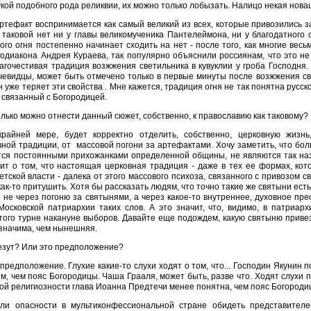
укой подобного рода реликвии, их можно только лобызать. Налицо некая нова
ртефакт воспринимается как самый великий из всех, которые привозились з
 таковой нет ни у главы великомученика Пантелеймона, ни у благодатного 
ого огня постепенно начинает сходить на нет - после того, как многие ве
одиакона Андрея Кураева, так популярно объяснили россиянам, что это не 
агочестивая традиция возжжения светильника в кувуклии у гроба Господня. 
чевидцы, может быть отмечено только в первые минуты после возжжения свеч
н уже теряет эти свойства . Мне кажется, традиция огня не так понятна русс
 связанный с Богородицей.
олько можно отнести данный сюжет, собственно, к православию как таковому?
крайней мере, будет корректно отделить, собственно, церковную жизн
ной традиции, от массовой погони за артефактами. Хочу заметить, что бол
тся постоянными прихожанками определенной общины, не являются так н
ит о том, что настоящая церковная традиция - даже в тех ее формах, ко
етской власти - далека от этого массового психоза, связанного с привозом 
как-то притушить. Хотя бы рассказать людям, что точно такие же святыни есть
 не через погоню за святынями, а через какое-то внутреннее, духовное пр
Московской патриархии таких слов. А это значит, что, видимо, в патриар
того турне накануне выборов. Давайте еще подождем, какую святыню приве
значима, чем нынешняя.
езут? Или это предположение?
 предположение. Глухие какие-то слухи ходят о том, что... Господин Якунин
, чем пояс Богородицы. Чаша Грааля, может быть, разве что. Ходят слухи п
ой религиозности глава Иоанна Предтечи менее понятна, чем пояс Богороди
 ли опасности в мультиконфессиональной стране обидеть представителе