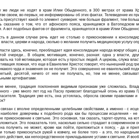
у же люди не ходят в храм Илии Обыденного, в 300 метрах от храма Х
ве своем, во-первых, не информированы об этих фактах. Телевидение их пр
сь присутствует какой-то элемент суеверия: чем больше фрагмент, тем больш
ть сказание о том, что от афонского пояса, хранящемся в Ватопедском 
. А вот подобных фактов от фрагмента, хранящегося в храме Илии Обыденног
сть в данном случае речь идет не столько о прикосновении к консолиди
власти, церкви и народа, сколько о желании получить медицинскую услугу о
власти здесь, конечно, преобладает идея консолидации народа вокруг общих
этой очереди... В общем, мотивация, конечно, разная: одна у власти, др
вать на той мотивации, которая есть у простых людей. А церковь, служа вла
отивация ложная, что еще в Евангелии Христос говорит, что нынешний род 
никакого чуда и знамения он не получит. Это совершенно не евангельский подх
третьей, десятой, ничего от нее не получать, но, тем не менее, связыв
ьными артефактами.
 не менее, традиция поклонения видимым признакам уже сложилась. Вла
ного - уже много лет год на Пасху привозит благодатный огонь из храма 
пасителя. Традиция уже есть, она устоялась, обросла своими правилами и
ок?
 связан с вполне определенными целебными свойствами, а именно - с исце
наиболее доверчивы к подобного рода как бы процессам исцеления - не ч
е прикосновение к святыне. Это основная, так сказать, таргет-группа, на 
иложиться. Это показатель того, насколько сильно страдает в современном
на получить не может, кроме как пойти, приложиться к поясу, - да и при
 только прикоснуться рукой к ковчегу, не более того - а это, по народны
ого действия, как непосредственное прикладывание устами к святыне. И во