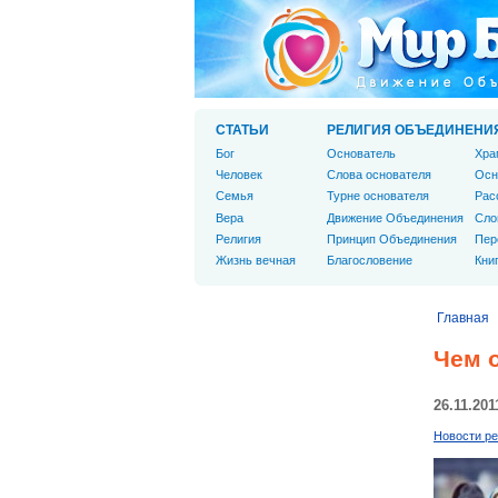
СТАТЬИ
РЕЛИГИЯ ОБЪЕДИНЕНИ
Бог
Основатель
Хра
Человек
Слова основателя
Осн
Cемья
Турне основателя
Рас
Вера
Движение Объединения
Сло
Религия
Принцип Объединения
Пер
Жизнь вечная
Благословение
Кни
Главная
Чем 
26.11.201
Новости ре