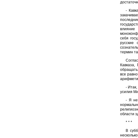
достаточн
- Кавк
закачивае
последни
государст
влияние 
моноконф
себя гос
русские 
сознатель
термин та
Соглас
Кавказа,
обращать 
все равн
арифметик
- Итак
усилия Ми
- Я не
нормальн
религиозн
области з
* * *
В суб
нескольк