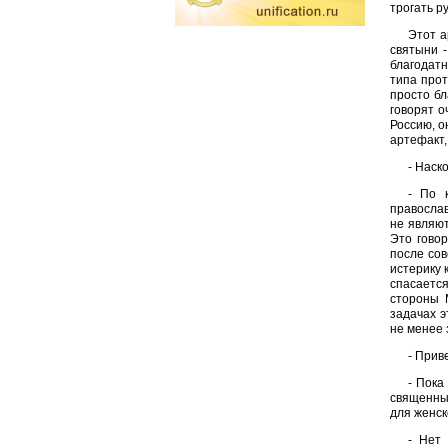
трогать р
Этот а
святыни -
благодатн
типа прот
просто бл
говорят о
Россию, о
артефакт,
- Наск
- По 
православ
не являю
Это говор
после сов
истерику 
спасается
стороны 
задачах э
не менее 
- Прив
- Пока
священным
для женск
- Нет