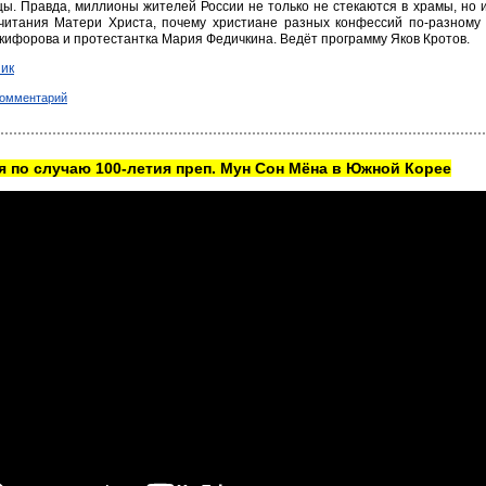
ы. Правда, миллионы жителей России не только не стекаются в храмы, но 
читания Матери Христа, почему христиане разных конфессий по-разному 
ифорова и протестантка Мария Федичкина. Ведёт программу Яков Кротов.
ик
комментарий
 по случаю 100-летия преп. Мун Сон Мёна в Южной Корее