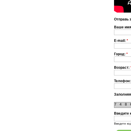
Отправь 
Ваше им
E-mail:
*
Город:
*
Возраст:
Телефон:
Заполняя
7
4
8
Введите 
Введите ко