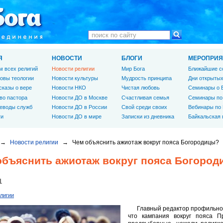
Я
НОВОСТИ
БЛОГИ
МЕРОПРИЯ
м всех религий
Новости религии
Мир Бога
Ближайшие с
овы теологии
Новости культуры
Мудрость принципа
Дни открытых
сказы о вере
Новости НКО
Чистая любовь
Семинары о 
во пастора
Новости ДО в Москве
Счастливая семья
Семинары по
еводы служб
Новости ДО в России
Свой среди своих
Вебинары по
ги
Новости ДО в мире
Записки из дневника
Байкальская
→
Новости религии
→
Чем объяснить ажиотаж вокруг пояса Богородицы?
объяснить ажиотаж вокруг пояса Богоро
1
лигии
Главный редактор профильног
что кампания вокруг пояса Пр