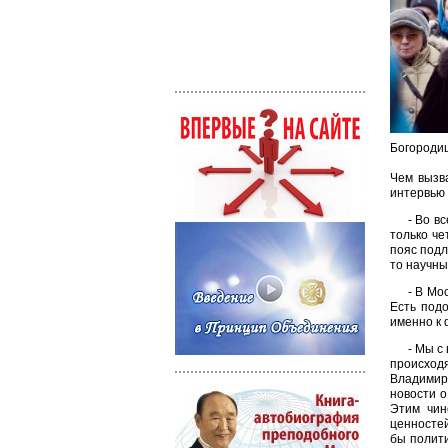
Богородиц
Чем вызв
интервью 
- Во в
только че
пояс подл
то научны
- В Мо
Есть под
именно к 
- Мы с
происход
Владимир
новости 
Этим чин
ценностей
бы полити