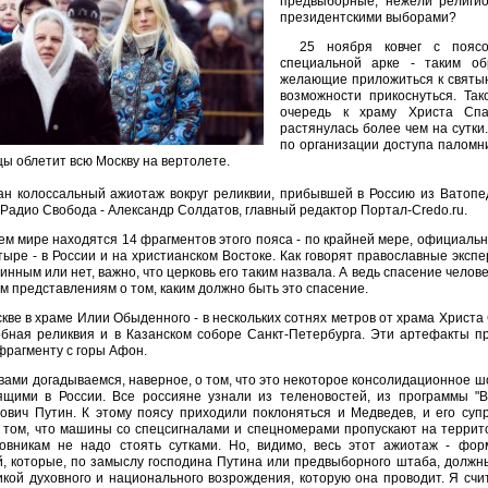
предвыборные, нежели религи
президентскими выборами?
25 ноября ковчег с пояс
специальной арке - таким об
желающие приложиться к святын
возможности прикоснуться. Та
очередь к храму Христа Спа
растянулась более чем на сутки
по организации доступа паломни
ы облетит всю Москву на вертолете.
ан колоссальный ажиотаж вокруг реликвии, прибывшей в Россию из Ватопе
Радио Свобода - Александр Солдатов, главный редактор Портал-Credo.ru.
сем мире находятся 14 фрагментов этого пояса - по крайней мере, официальн
тыре - в России и на христианском Востоке. Как говорят православные эксп
инным или нет, важно, что церковь его таким назвала. А ведь спасение челове
м представлениям о том, каким должно быть это спасение.
скве в храме Илии Обыденного - в нескольких сотнях метров от храма Христа
обная реликвия и в Казанском соборе Санкт-Петербурга. Эти артефакты пр
фрагменту с горы Афон.
 вами догадываемся, наверное, о том, что это некоторое консолидационное 
ящими в России. Все россияне узнали из теленовостей, из программы "В
ович Путин. К этому поясу приходили поклоняться и Медведев, и его супр
о том, что машины со спецсигналами и спецномерами пропускают на террит
овникам не надо стоять сутками. Но, видимо, весь этот ажиотаж - фор
, которые, по замыслу господина Путина или предвыборного штаба, должны 
кой духовного и национального возрождения, которую она проводит. Я счи