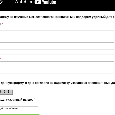
заявку на изучение Божественного Принципа! Мы подберем удобный для т
я:
*
*
 данную форму, я даю согласие на обработку указанных персональных д
6
6
1
код, указанный выше:
*
д без пробелов.