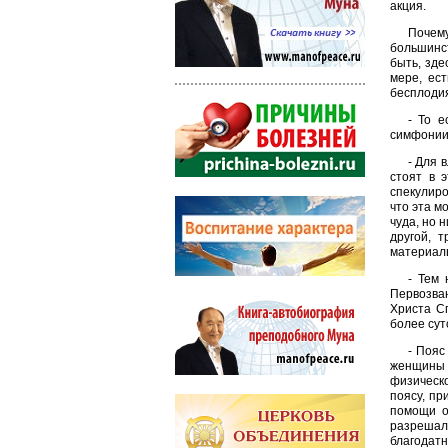
акция.
Почем
большинст
быть, зде
мере, ес
бесплодия
- То е
симфонии 
- Для 
стоят в 
спекулиро
что эта м
чуда, но 
другой, 
материал
- Тем
Первозван
Христа С
более сут
- Пояс
женщины 
физическо
поясу, пр
помощи о
разрешали
благодатн