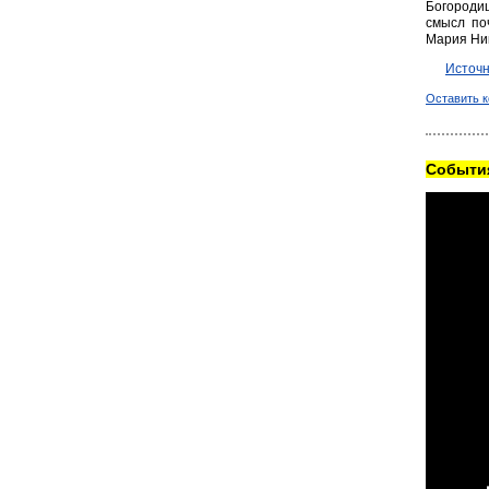
Богородиц
смысл по
Мария Ник
Источн
Оставить 
Cобытия