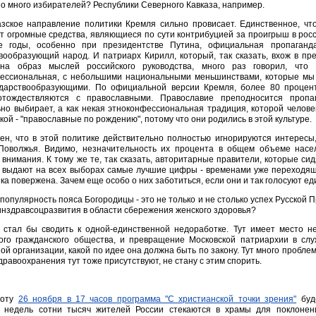
о много избирателей? Республики Северного Кавказа, например.
азское направление политики Кремля сильно провисает. Единственное, чт
т огромные средства, являющиеся по сути контрибуцией за проигрыш в росс
е годы, особенно при президентстве Путина, официальная пропаганд
вообразующий народ. И патриарх Кирилл, который, так сказать, вхож в п
на образ мыслей российского руководства, много раз говорил, что 
ессиональная, с небольшими национальными меньшинствами, которые мы 
ударствообразующими. По официальной версии Кремля, более 80 процент
отождествляются с православными. Православие преподносится пропа
но выбирает, а как некая этноконфессиональная традиция, которой челов
кой - "православные по рождению", потому что они родились в этой культуре.
ен, что в этой политике действительно полностью игнорируются интересы
 Поволжья. Видимо, незначительность их процента в общем объеме насе
внимания. К тому же те, так сказать, авторитарные правители, которые сид
о выдают на всех выборах самые лучшие цифры - временами уже переходящи
а повержена. Зачем еще особо о них заботиться, если они и так голосуют е
, популярность пояса Богородицы - это не только и не столько успех Русской
нздравсоцразвития в области сбережения женского здоровья?
 стал бы сводить к одной-единственной недоработке. Тут имеет место не
ого гражданского общества, и превращение Московской патриархии в слу
ой организации, какой по идее она должна быть по закону. Тут много пробле
дравоохранения тут тоже присутствуют, не стану с этим спорить.
боту
26 ноября в 17 часов программа "С христианской точки зрения"
буд
о недель сотни тысяч жителей России стекаются в храмы для поклонен