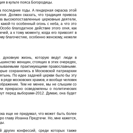
ция в культе пояса Богородицы.
а последние годы. А гендерная окраска этой
огня. Должен сказать, что традиция привоза
сьма высокопоставленные церковные деятели,
какой-то особенный огонь с неба, а что это
Особо благодатное действие этого огня, как
ей, а к тому моменту, когда его привозят в
кому благочестию, особенно женскому, нежели
ь, духовную жизнь, которую ведут люди в
ьшинство женщин, стоящих в этих очередях,
азываемыми практикующими православными.
торые сохранились в Московской патриархии
святынь. По идее задачей церкви было бы эту
 в ряде московских храмов, и вообще человек
еображение. Тем не менее, мы не слышим со
хии прекрасно осведомлены о политических
зут перед выборами-2012. Думаю, она будет
 пока еще не придумал, что может быть более
ро главу Иоанна Предтечи. Но, мне кажется,
цы.
й других конфессий, среди которых также