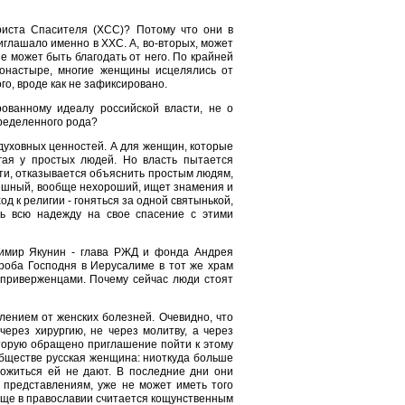
риста Спасителя (ХСС)? Потому что они в
иглашало именно в ХХС. А, во-вторых, может
е может быть благодать от него. По крайней
монастыре, многие женщины исцелялись от
о, вроде как не зафиксировано.
рованному идеалу российской власти, не о
пределенного рода?
 духовных ценностей. А для женщин, которые
угая у простых людей. Но власть пытается
сти, отказывается объяснить простым людям,
грешный, вообще нехороший, ищет знамения и
од к религии - гоняться за одной святынькой,
ать всю надежду на свое спасение с этими
димир Якунин - глава РЖД и фонда Андрея
Гроба Господня в Иерусалиме в тот же храм
 приверженцами. Почему сейчас люди стоят
лением от женских болезней. Очевидно, что
ерез хирургию, не через молитву, а через
которую обращено приглашение пойти к этому
 обществе русская женщина: ниоткуда больше
ложиться ей не дают. В последние дни они
м представлениям, уже не может иметь того
обще в православии считается кощунственным