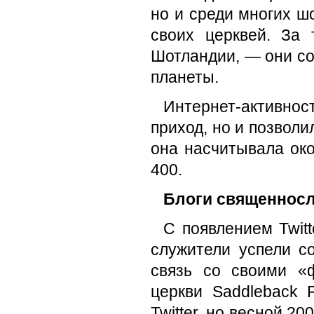
но и среди многих ш
своих церквей. За
Шотландии, — они со
планеты.
Интернет-активнос
приход, но и позвол
она насчитывала око
400.
Блоги священнос
С появлением Twit
служители успели с
связь со своими «
церкви Saddleback 
Twitter, но весной 20