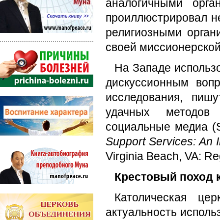
аналогичными орг
проиллюстрировал н
религиозными орган
своей миссионерской
На Западе использ
дискуссионным воп
исследования, пиш
удачных методов 
социальные медиа (S
Support Services: An 
Virginia Beach, VA: Re
Крестовый поход 
Католическая це
актуальность исполь