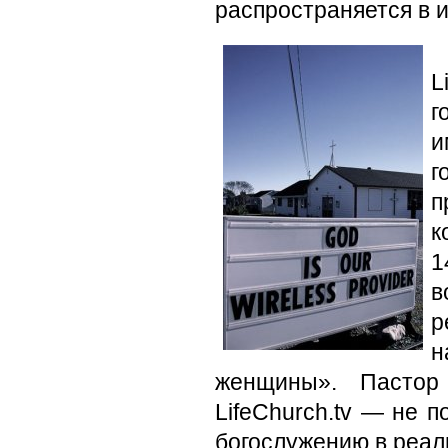
распространяется в 
L
г
и
г
п
к
1
в
р
н
женщины». Пастор
LifeChurch.tv — не 
богослужению в реаль