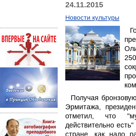
24.11.2015
Новости культуры
Г
пр
Ол
250
со
пр
ком
Получая бронзовую
Эрмитажа, президе
отметил, что "м
действительно есть"
стране, как надо р