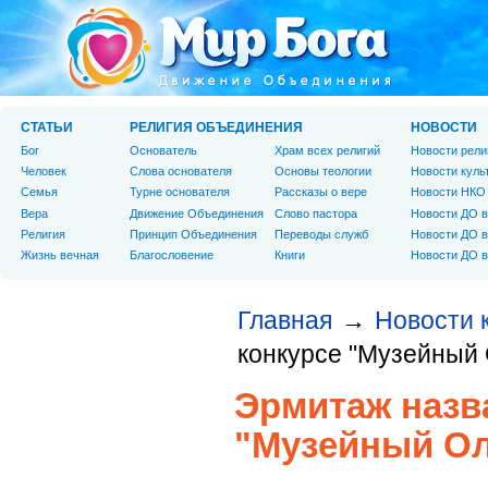
СТАТЬИ
РЕЛИГИЯ ОБЪЕДИНЕНИЯ
НОВОСТИ
Бог
Основатель
Храм всех религий
Новости рели
Человек
Слова основателя
Основы теологии
Новости куль
Cемья
Турне основателя
Рассказы о вере
Новости НКО
Вера
Движение Объединения
Слово пастора
Новости ДО в
Религия
Принцип Объединения
Переводы служб
Новости ДО в
Жизнь вечная
Благословение
Книги
Новости ДО в
Главная
Новости 
→
конкурсе "Музейный 
Эрмитаж назва
"Музейный Ол