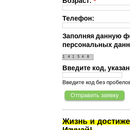
Возраст:
*
Телефон:
Заполняя данную фо
персональных данн
1
4
1
5
4
8
Введите код, указ
Введите код без пробелов
Жизнь и достиже