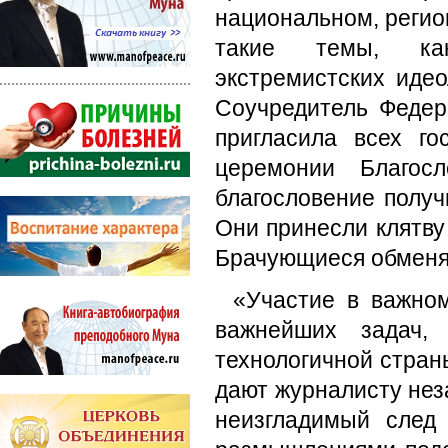
национальном, регио
такие темы, как
экстремистских иде
Соучредитель Федер
пригласила всех г
церемонии Благос
благословение получ
Они принесли клятву
Брачующиеся обменя
«Участие в важном
важнейших задач,
технологичной стран
дают журналисту не
неизгладимый след