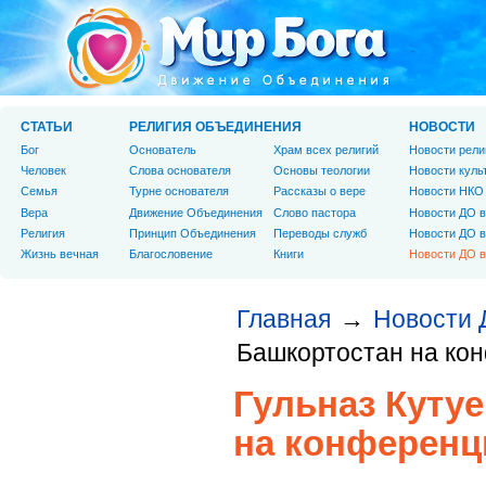
СТАТЬИ
РЕЛИГИЯ ОБЪЕДИНЕНИЯ
НОВОСТИ
Бог
Основатель
Храм всех религий
Новости рели
Человек
Слова основателя
Основы теологии
Новости куль
Cемья
Турне основателя
Рассказы о вере
Новости НКО
Вера
Движение Объединения
Слово пастора
Новости ДО в
Религия
Принцип Объединения
Переводы служб
Новости ДО в
Жизнь вечная
Благословение
Книги
Новости ДО в
Главная
Новости 
→
Башкортостан на кон
Гульназ Куту
на конференц