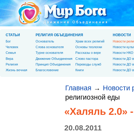
СТАТЬИ
РЕЛИГИЯ ОБЪЕДИНЕНИЯ
НОВОСТИ
Бог
Основатель
Храм всех религий
Новости рели
Человек
Слова основателя
Основы теологии
Новости куль
Cемья
Турне основателя
Рассказы о вере
Новости НКО
Вера
Движение Объединения
Слово пастора
Новости ДО в
Религия
Принцип Объединения
Переводы служб
Новости ДО в
Жизнь вечная
Благословение
Книги
Новости ДО в
Главная
Новости 
→
религиозной еды
«Халяль 2.0» 
20.08.2011