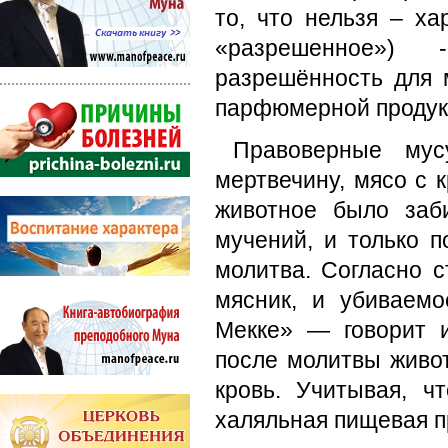
то, что нельзя – ха
«разрешенное») 
разрешённость для 
парфюмерной продукци
Правоверные мус
мертвечину, мясо с к
животное было заб
мучений, и только п
молитва. Согласно с
мясник, и убиваем
Мекке» — говорит и
после молитвы живо
кровь. Учитывая, ч
халяльная пищевая п