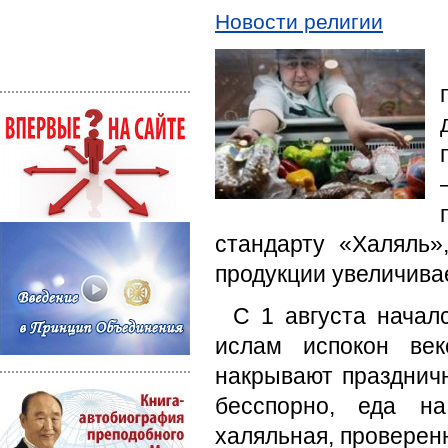
Новости религии
стандарту «Халяль»
продукции увеличива
С 1 августа начал
ислам испокон век
накрывают праздничн
бесспорно, еда н
халяльная, проверенн