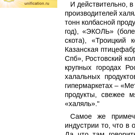
И действительно, в
производителей халя
тонн колбасной проду
год), «ЭКОЛЬ» (боле
скота), «Троицкий 
Казанская птицефаб
Спб», Ростовский ко
крупных городах Ро
халальных продукто
гипермаркетах – «Ме
продукты, свежее 
«халяль»."
Самое же примеча
индустрии то, что в
Да что там говори