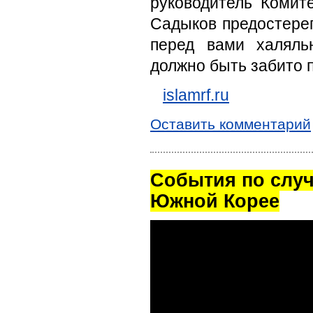
руководитель Комит
Садыков предостерег
перед вами халяль
должно быть забито 
islamrf.ru
Оставить комментарий
Cобытия по случ
Южной Корее