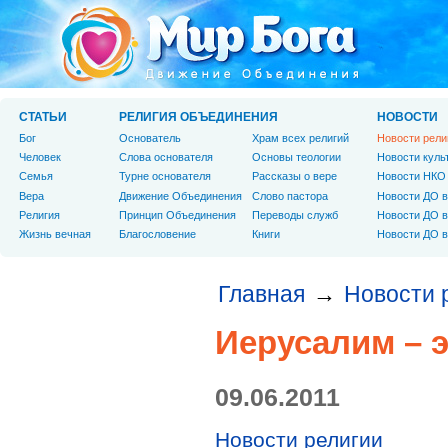
СТАТЬИ
РЕЛИГИЯ ОБЪЕДИНЕНИЯ
НОВОСТИ
Бог
Основатель
Храм всех религий
Новости рели
Человек
Слова основателя
Основы теологии
Новости куль
Cемья
Турне основателя
Рассказы о вере
Новости НКО
Вера
Движение Объединения
Слово пастора
Новости ДО в
Религия
Принцип Объединения
Переводы служб
Новости ДО в
Жизнь вечная
Благословение
Книги
Новости ДО в
Главная
Новости 
→
Иерусалим – э
09.06.2011
Новости религии