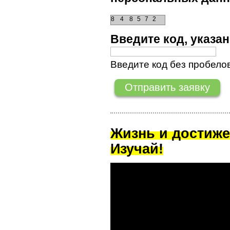
8
4
8
5
7
2
Введите код, указ
Введите код без пробелов
Жизнь и достиже
Изучай!