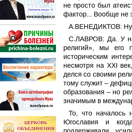
не просто был атеис
фактор... Вообще не 
А.ВЕНЕДИКТОВ: Ну, 
С.ЛАВРОВ: Да. У н
религий», мы его 
историческим интер
несмотря на XXI век
делся со своими рел
тому служит – дефиц
образования – но ре
значимым в междуна
То, что началось 
Югославия и когд
поддерживали усил