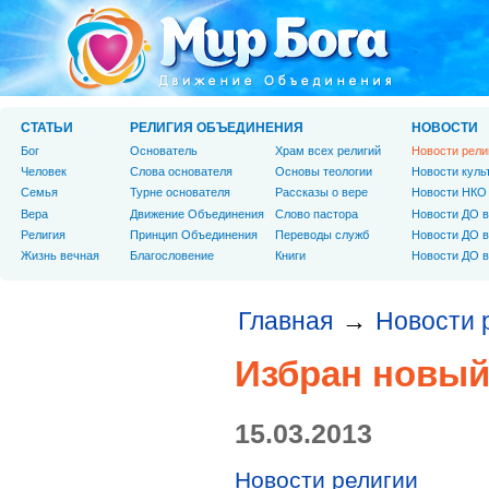
СТАТЬИ
РЕЛИГИЯ ОБЪЕДИНЕНИЯ
НОВОСТИ
Бог
Основатель
Храм всех религий
Новости рели
Человек
Слова основателя
Основы теологии
Новости куль
Cемья
Турне основателя
Рассказы о вере
Новости НКО
Вера
Движение Объединения
Слово пастора
Новости ДО в
Религия
Принцип Объединения
Переводы служб
Новости ДО в
Жизнь вечная
Благословение
Книги
Новости ДО в
Главная
Новости 
→
Избран новый
15.03.2013
Новости религии