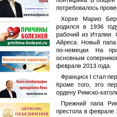
понтифика. В общей
потребовалось провес
Хорхе Марио Берг
родился в 1936 го
рабочий из Италии. 
Айреса. Новый папа 
по-немецки. На п
основным соперником
феврале 2013 года.
Франциск I стал пе
Кроме того, это пе
ордену Римско-катол
Прежний папа Рим
престола в феврале 