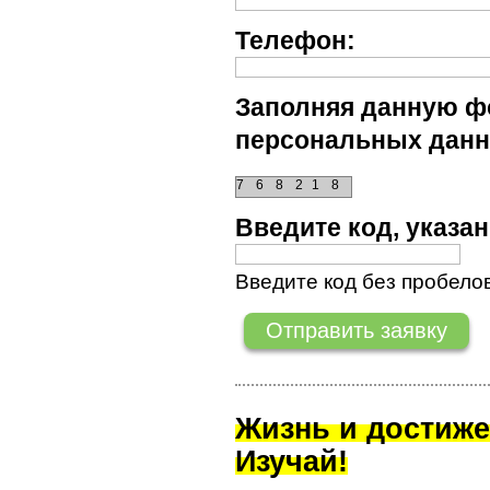
Телефон:
Заполняя данную фо
персональных данн
7
6
8
2
1
8
Введите код, указ
Введите код без пробелов
Жизнь и достиже
Изучай!