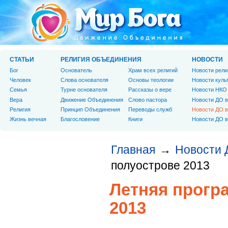
СТАТЬИ
РЕЛИГИЯ ОБЪЕДИНЕНИЯ
НОВОСТИ
Бог
Основатель
Храм всех религий
Новости рели
Человек
Слова основателя
Основы теологии
Новости куль
Cемья
Турне основателя
Рассказы о вере
Новости НКО
Вера
Движение Объединения
Слово пастора
Новости ДО в
Религия
Принцип Объединения
Переводы служб
Новости ДО в
Жизнь вечная
Благословение
Книги
Новости ДО в
Главная
Новости 
→
полуострове 2013
Летняя прогр
2013