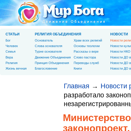
СТАТЬИ
РЕЛИГИЯ ОБЪЕДИНЕНИЯ
НОВОСТИ
Бог
Основатель
Храм всех религий
Новости рели
Человек
Слова основателя
Основы теологии
Новости куль
Cемья
Турне основателя
Рассказы о вере
Новости НКО
Вера
Движение Объединения
Слово пастора
Новости ДО в
Религия
Принцип Объединения
Переводы служб
Новости ДО в
Жизнь вечная
Благословение
Книги
Новости ДО в
Главная
Новости 
→
разработало законоп
незарегистрированн
Министерство
законопроект