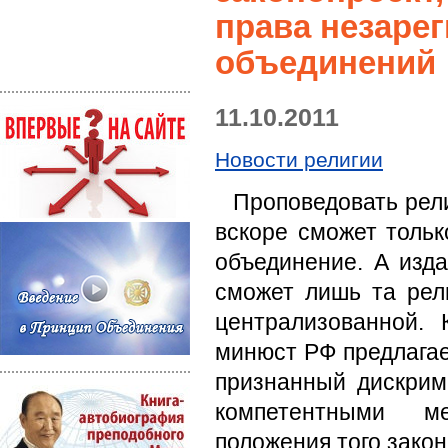
права незаре
объединений
11.10.2011
Новости религии
Проповедовать рел
вскоре сможет толь
объединение. А изда
сможет лишь та рели
централизованной. 
минюст РФ предлагает
признанный дискри
компетентными ме
положения того зако