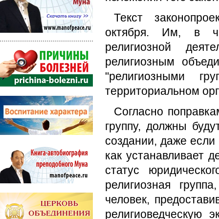
Текст законопро
октября. Им, в ча
религиозной деят
религиозным объед
"религиозными гр
территориальном орг
Согласно поправка
группу, должны буд
создании, даже если 
как устанавливает д
статус юридическо
религиозная групп
человек, предостав
религиоведческую э