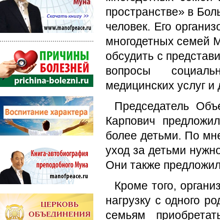
пространстве» в Бол
человек. Его органи
многодетных семей М
обсудить с представ
вопросы социаль
медицинских услуг и
Председатель Объ
Карпович предложи
более детьми. По мн
уход за детьми нужн
Они также предложил
Кроме того, органи
нагрузку с одного р
семьям приобретат