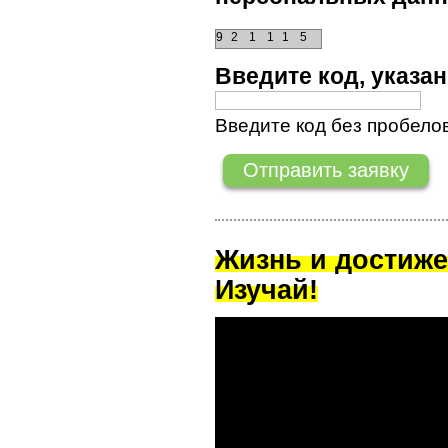
9
2
1
1
1
5
Введите код, указ
Введите код без пробелов
Жизнь и достиже
Изучай!