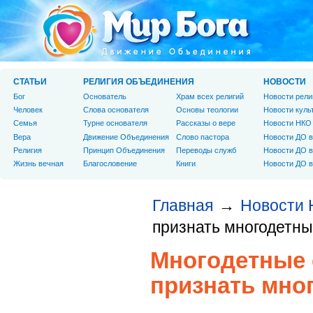
СТАТЬИ
РЕЛИГИЯ ОБЪЕДИНЕНИЯ
НОВОСТИ
Бог
Основатель
Храм всех религий
Новости рели
Человек
Слова основателя
Основы теологии
Новости куль
Cемья
Турне основателя
Рассказы о вере
Новости НКО
Вера
Движение Объединения
Слово пастора
Новости ДО в
Религия
Принцип Объединения
Переводы служб
Новости ДО в
Жизнь вечная
Благословение
Книги
Новости ДО в
Главная
Новости
→
признать многодетн
Многодетные
признать мно