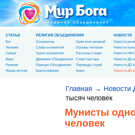
СТАТЬИ
РЕЛИГИЯ ОБЪЕДИНЕНИЯ
НОВОСТИ
Бог
Основатель
Храм всех религий
Новости рели
Человек
Слова основателя
Основы теологии
Новости куль
Cемья
Турне основателя
Рассказы о вере
Новости НКО
Вера
Движение Объединения
Слово пастора
Новости ДО в
Религия
Принцип Объединения
Переводы служб
Новости ДО в
Жизнь вечная
Благословение
Книги
Новости ДО в
Главная
Новости 
→
тысяч человек
Мунисты одно
человек