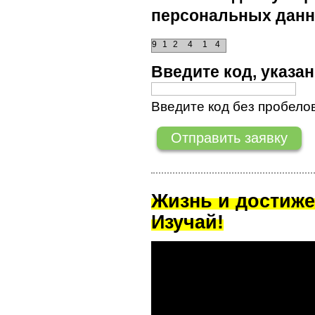
персональных данн
9
1
2
4
1
4
Введите код, указ
Введите код без пробелов
Жизнь и достиже
Изучай!