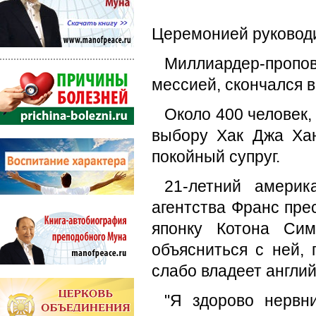
Церемонией руководи
Миллиардер-проп
мессией, скончался в
Около 400 человек, 
выбору Хак Джа Хан
покойный супруг.
21-летний америк
агентства Франс пре
японку Котона Си
объясниться с ней, 
слабо владеет англий
"Я здорово нервни