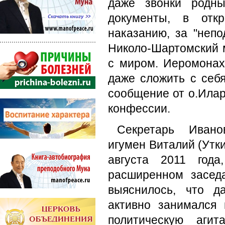
даже звонки родны
документы, в отк
наказанию, за "неп
Николо-Шартомский 
с миром. Иеромонах
даже сложить с себ
сообщение от о.Ила
конфессии.
Секретарь Иванов
игумен Виталий (Утк
августа 2011 год
расширенном засед
выяснилось, что д
активно занимался 
политическую агит