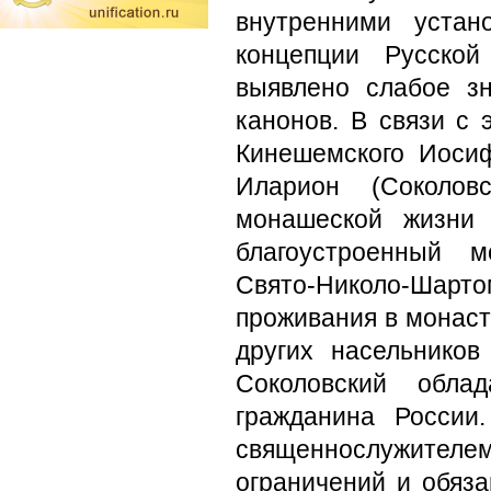
внутренними устан
концепции Русской
выявлено слабое з
канонов. В связи с 
Кинешемского Иоси
Иларион (Соколов
монашеской жизни 
благоустроенный м
Свято-Николо-Шарт
проживания в монас
других насельников
Соколовский обла
гражданина России
священнослужител
ограничений и обяз