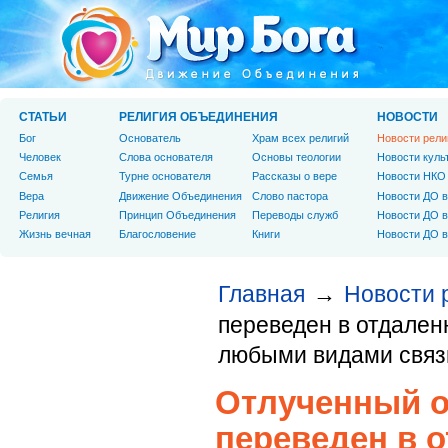
СТАТЬИ
РЕЛИГИЯ ОБЪЕДИНЕНИЯ
НОВОСТИ
Бог
Основатель
Храм всех религий
Новости рели
Человек
Слова основателя
Основы теологии
Новости куль
Cемья
Турне основателя
Рассказы о вере
Новости НКО
Вера
Движение Объединения
Слово пастора
Новости ДО в
Религия
Принцип Объединения
Переводы служб
Новости ДО в
Жизнь вечная
Благословение
Книги
Новости ДО в
Главная
Новости 
→
переведен в отдален
любыми видами связ
Отлученный о
переведен в 