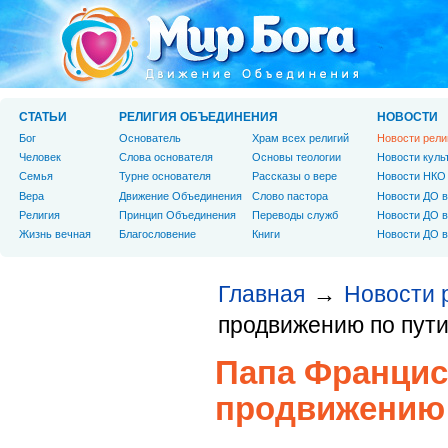
СТАТЬИ
РЕЛИГИЯ ОБЪЕДИНЕНИЯ
НОВОСТИ
Бог
Основатель
Храм всех религий
Новости рели
Человек
Слова основателя
Основы теологии
Новости куль
Cемья
Турне основателя
Рассказы о вере
Новости НКО
Вера
Движение Объединения
Слово пастора
Новости ДО в
Религия
Принцип Объединения
Переводы служб
Новости ДО в
Жизнь вечная
Благословение
Книги
Новости ДО в
Главная
Новости 
→
продвижению по пути
Папа Францис
продвижению 