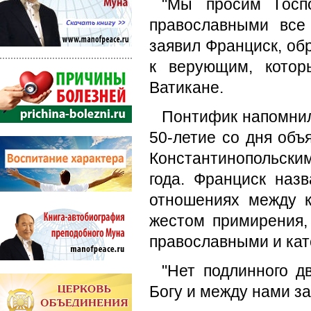
"Мы просим Госп
православными все
заявил Франциск, об
к верующим, котор
Ватикане.
Понтифик напомнил,
50-летие со дня объ
Константинопольски
года. Франциск наз
отношениях между к
жестом примирения,
православными и кат
"Нет подлинного д
Богу и между нами за