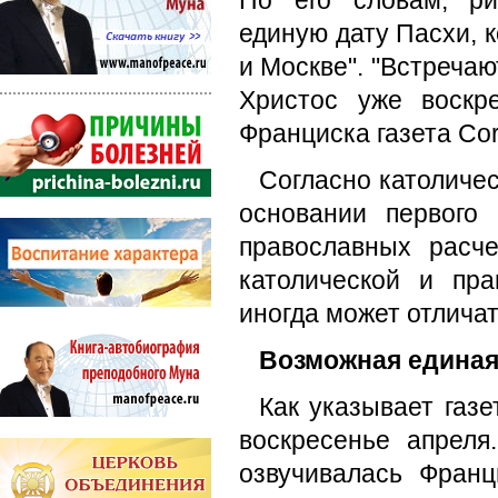
По его словам, ри
единую дату Пасхи, 
и Москве". "Встречаю
Христос уже воскр
Франциска газета Corr
Согласно католиче
основании первого
православных расч
католической и пр
иногда может отличат
Возможная единая
Как указывает газ
воскресенье апрел
озвучивалась Фран