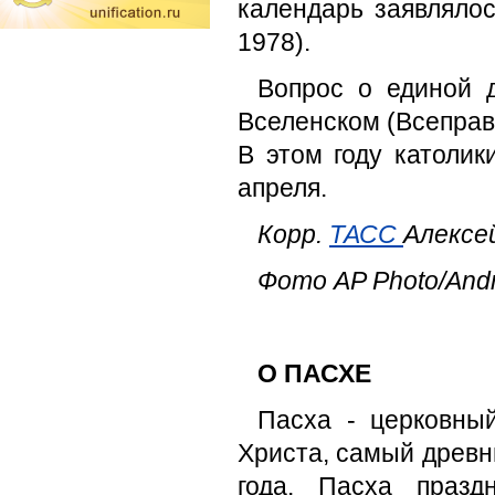
календарь заявляло
1978).
Вопрос о единой 
Вселенском (Всеправо
В этом году католик
апреля.
Корр.
ТАСС
Алексе
Фото AP Photo/Andr
О ПАСХЕ
Пасха - церковны
Христа, самый древн
года. Пасха празд