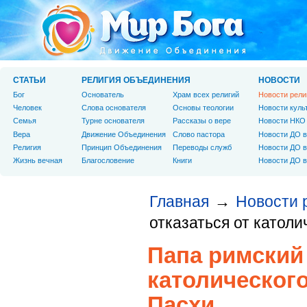
СТАТЬИ
РЕЛИГИЯ ОБЪЕДИНЕНИЯ
НОВОСТИ
Бог
Основатель
Храм всех религий
Новости рели
Человек
Слова основателя
Основы теологии
Новости куль
Cемья
Турне основателя
Рассказы о вере
Новости НКО
Вера
Движение Объединения
Слово пастора
Новости ДО в
Религия
Принцип Объединения
Переводы служб
Новости ДО в
Жизнь вечная
Благословение
Книги
Новости ДО в
Главная
Новости 
→
отказаться от катол
Папа римский 
католическог
Пасхи