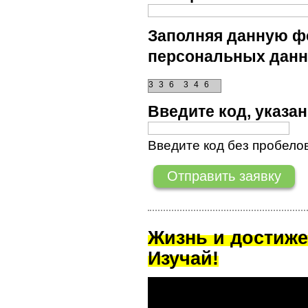
Заполняя данную фо
персональных данн
3
3
6
3
4
6
Введите код, указ
Введите код без пробелов
Жизнь и достиже
Изучай!