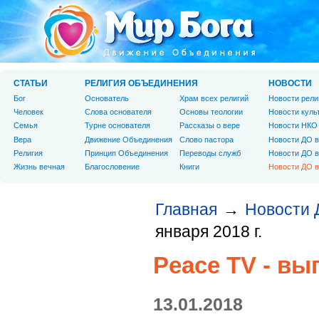
СТАТЬИ
РЕЛИГИЯ ОБЪЕДИНЕНИЯ
НОВОСТИ
Бог
Основатель
Храм всех религий
Новости рели
Человек
Слова основателя
Основы теологии
Новости куль
Cемья
Турне основателя
Рассказы о вере
Новости НКО
Вера
Движение Объединения
Слово пастора
Новости ДО в
Религия
Принцип Объединения
Переводы служб
Новости ДО в
Жизнь вечная
Благословение
Книги
Новости ДО в
Главная
Новости 
→
января 2018 г.
Peace TV - вы
13.01.2018