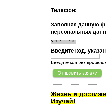
Телефон:
Заполняя данную фо
персональных данн
5
9
4
4
7
8
Введите код, указ
Введите код без пробелов
Жизнь и достиже
Изучай!