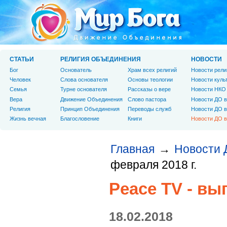
СТАТЬИ
РЕЛИГИЯ ОБЪЕДИНЕНИЯ
НОВОСТИ
Бог
Основатель
Храм всех религий
Новости рели
Человек
Слова основателя
Основы теологии
Новости куль
Cемья
Турне основателя
Рассказы о вере
Новости НКО
Вера
Движение Объединения
Слово пастора
Новости ДО в
Религия
Принцип Объединения
Переводы служб
Новости ДО в
Жизнь вечная
Благословение
Книги
Новости ДО в
Главная
Новости 
→
февраля 2018 г.
Peace TV - вы
18.02.2018