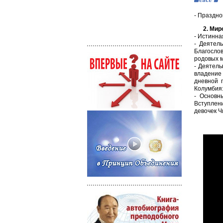
- Праздно
2. Мир
- Истинна
- Деятел
Благосло
родовых м
- Деятель
владение 
дневной 
Колумбия
- Основн
Вступлен
девочек Ч