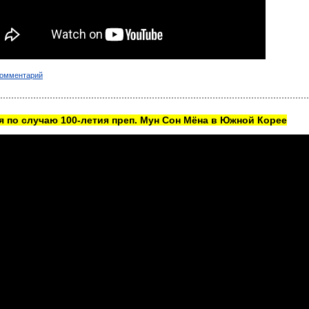
комментарий
 по случаю 100-летия преп. Мун Сон Мёна в Южной Корее