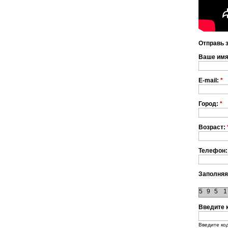
Отправь 
Ваше им
E-mail:
*
Город:
*
Возраст:
Телефон:
Заполняя
5
9
5
1
Введите 
Введите ко