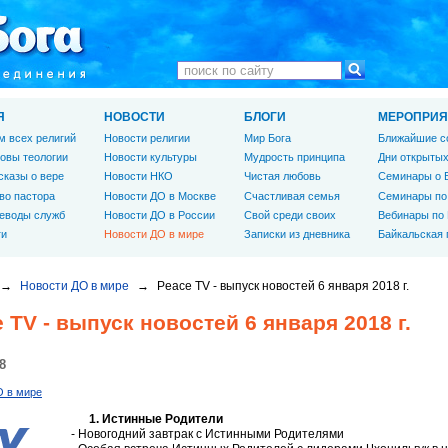
Я
НОВОСТИ
БЛОГИ
МЕРОПРИЯ
м всех религий
Новости религии
Мир Бога
Ближайшие с
овы теологии
Новости культуры
Мудрость принципа
Дни открытых
сказы о вере
Новости НКО
Чистая любовь
Семинары о 
во пастора
Новости ДО в Москве
Счастливая семья
Семинары по
еводы служб
Новости ДО в России
Свой среди своих
Вебинары по
ги
Новости ДО в мире
Записки из дневника
Байкальская
→
Новости ДО в мире
→
Peace TV - выпуск новостей 6 января 2018 г.
 TV - выпуск новостей 6 января 2018 г.
8
О в мире
1. Истинные Родители
- Новогодний завтрак с Истинными Родителями