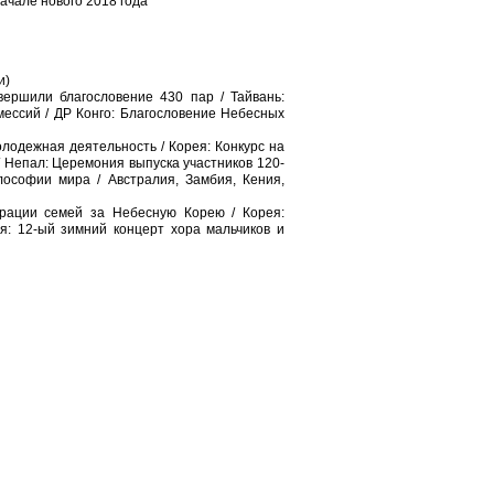
ачале нового 2018 года
и)
вершили благословение 430 пар / Тайвань:
ессий / ДР Конго: Благословение Небесных
лодежная деятельность / Корея: Конкурс на
 Непал: Церемония выпуска участников 120-
ософии мира / Австралия, Замбия, Кения,
рации семей за Небесную Корею / Корея:
: 12-ый зимний концерт хора мальчиков и