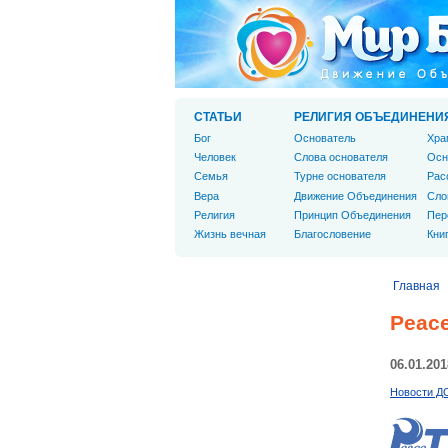
СТАТЬИ
РЕЛИГИЯ ОБЪЕДИНЕНИ
Бог
Основатель
Хра
Человек
Слова основателя
Осн
Cемья
Турне основателя
Рас
Вера
Движение Объединения
Сло
Религия
Принцип Объединения
Пер
Жизнь вечная
Благословение
Кни
Главная
Peace
06.01.201
Новости Д