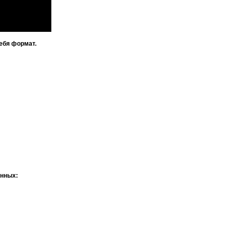
ебя формат.
анных: