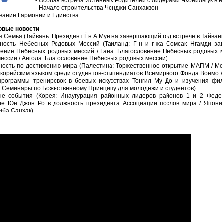
- Особая встреча Истинных Родителей с лидерами Чхонильгук в н
- Начало строительства Чонджи Санхаквон
вание Гармонии и Единства
овые новости
я Семья (Тайвань: Президент Ён А Мун на завершающий год встрече в Тайван
ьность Небесных Родовых Мессий (Таиланд: Г-н и г-жа Сомсак Нгамди за
вение Небесных родовых мессий / Гана: Благословение Небесных родовых м
ессий / Ангола: Благословение Небесных родовых мессий)
ность по достижению мира (Палестина: Торжественное открытие МАПМ / Мо
корейским языком среди студентов-стипендиатов Всемирного Фонда Вонмо /
программы тренировок в боевых искусствах Тонгил Му До и изучения фил
: Семинары по Божественному Принципу для молодежи и студентов)
ые события (Корея: Инаугурация районных лидеров районов 1 и 2 Феде
ие Юн Джон Ро в должность президента Ассоциации послов мира / Япония
иба Санхак)