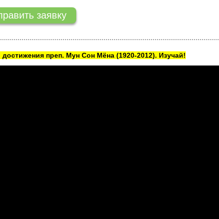
 достижения преп. Мун Сон Мёна
(1920-2012). Изучай!