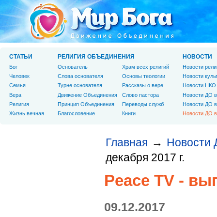
СТАТЬИ
РЕЛИГИЯ ОБЪЕДИНЕНИЯ
НОВОСТИ
Бог
Основатель
Храм всех религий
Новости рели
Человек
Слова основателя
Основы теологии
Новости куль
Cемья
Турне основателя
Рассказы о вере
Новости НКО
Вера
Движение Объединения
Слово пастора
Новости ДО в
Религия
Принцип Объединения
Переводы служб
Новости ДО в
Жизнь вечная
Благословение
Книги
Новости ДО в
Главная
Новости 
→
декабря 2017 г.
Peace TV - вы
09.12.2017