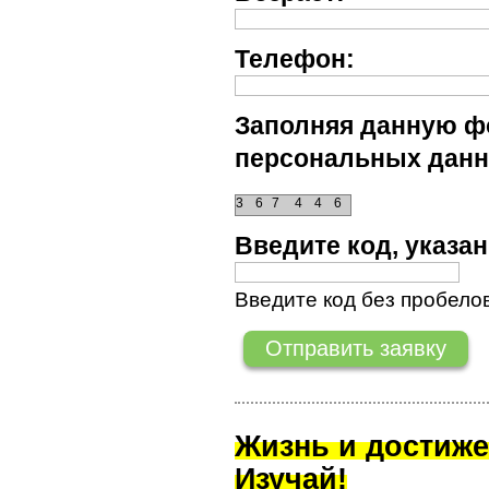
Телефон:
Заполняя данную фо
персональных данн
3
6
7
4
4
6
Введите код, указ
Введите код без пробелов
Жизнь и достиже
Изучай!