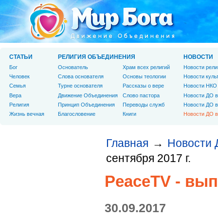
СТАТЬИ
РЕЛИГИЯ ОБЪЕДИНЕНИЯ
НОВОСТИ
Бог
Основатель
Храм всех религий
Новости рели
Человек
Слова основателя
Основы теологии
Новости куль
Cемья
Турне основателя
Рассказы о вере
Новости НКО
Вера
Движение Объединения
Слово пастора
Новости ДО в
Религия
Принцип Объединения
Переводы служб
Новости ДО в
Жизнь вечная
Благословение
Книги
Новости ДО в
Главная
Новости 
→
сентября 2017 г.
PeaceTV - вып
30.09.2017