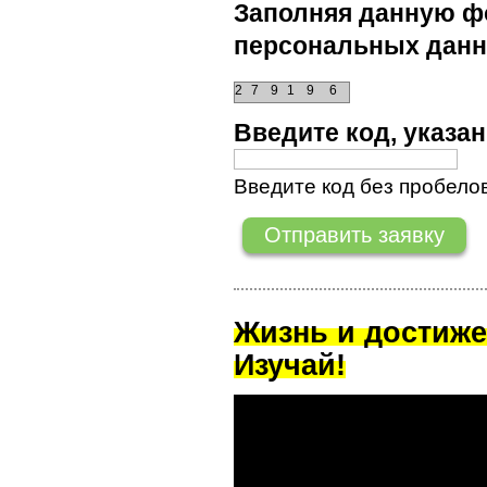
Заполняя данную фо
персональных данн
2
7
9
1
9
6
Введите код, указ
Введите код без пробелов
Жизнь и достиже
Изучай!