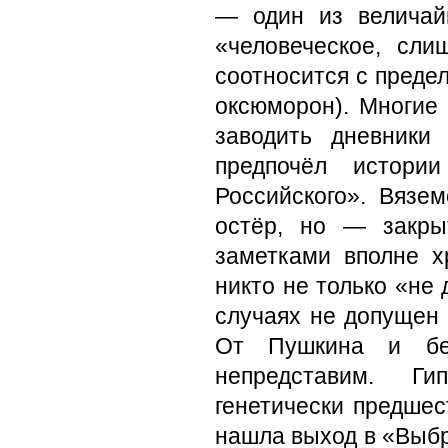
— один из величайш
«человеческое, сл
соотносится с предел
оксюморон). Многие
заводить дневники
предпочёл истори
Российского». Вязе
остёр, но — закры
заметками вполне хр
никто не только «не
случаях не допущен 
От Пушкина и без
непредставим. Гип
генетически предше
нашла выход в «Выб