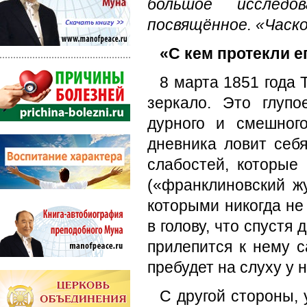
большое исследо
посвящённое. «Часк
«С кем протекли 
8 марта 1851 года 
зеркало. Это глупо
дурного и смешног
дневника ловит себ
слабостей, которые
(«франклиновский жу
которыми никогда не 
в голову, что спустя
прилепится к нему 
пребудет на слуху у 
С другой стороны,