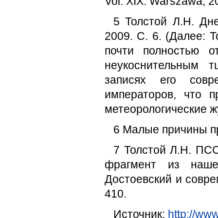
Vol. XIX. Warszawa, 2
5 Толстой Л.Н. Дне
2009. С. 6. (Далее: Т
почти полностью о
неукоснительным т
записях его совр
императоров, что 
метеорологические ж
6 Малые причины пр
7 Толстой Л.Н. ПС
фрагмент из наше
Достоевский и соврем
410.
Источник:
http://ww