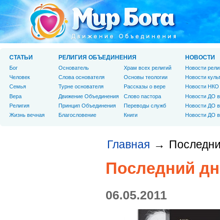
СТАТЬИ
РЕЛИГИЯ ОБЪЕДИНЕНИЯ
НОВОСТИ
Бог
Основатель
Храм всех религий
Новости рели
Человек
Слова основателя
Основы теологии
Новости куль
Cемья
Турне основателя
Рассказы о вере
Новости НКО
Вера
Движение Объединения
Слово пастора
Новости ДО в
Религия
Принцип Объединения
Переводы служб
Новости ДО в
Жизнь вечная
Благословение
Книги
Новости ДО в
Главная
Последни
→
Последний дн
06.05.2011