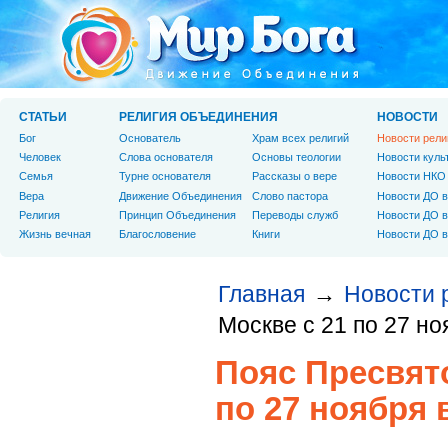
СТАТЬИ
РЕЛИГИЯ ОБЪЕДИНЕНИЯ
НОВОСТИ
Бог
Основатель
Храм всех религий
Новости рели
Человек
Слова основателя
Основы теологии
Новости куль
Cемья
Турне основателя
Рассказы о вере
Новости НКО
Вера
Движение Объединения
Слово пастора
Новости ДО в
Религия
Принцип Объединения
Переводы служб
Новости ДО в
Жизнь вечная
Благословение
Книги
Новости ДО в
Главная
Новости 
→
Москве с 21 по 27 н
Пояс Пресвят
по 27 ноября 