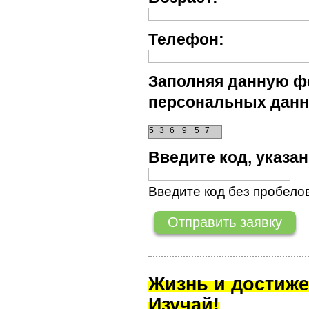
Телефон:
Заполняя данную фо
персональных данн
5
3
6
9
5
7
Введите код, указ
Введите код без пробелов
Жизнь и достиже
Изучай!