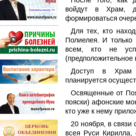
После того, как 
войдут в Храм, д
формироваться очере
Для тех, кто нахо
Полиелея. И только
всем, кто не ус
(предположительное в
Доступ в Храм 
планируется осуществ
Освященные от Поя
пояски) афонские мон
кто уже к нему прило
20 ноября, в связи
всея Руси Кирилла, 