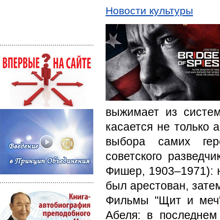
Новости культуры
выжимает из систем
касается не только а
выбора самих гер
советского разведч
Фишер, 1903–1971): н
был арестован, зате
Фильмы "Щит и меч"
Абеля: в последне