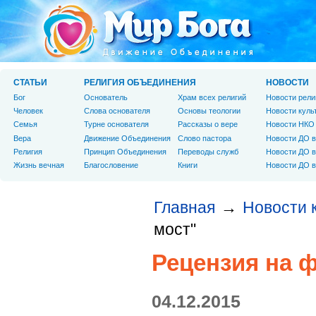
СТАТЬИ
РЕЛИГИЯ ОБЪЕДИНЕНИЯ
НОВОСТИ
Бог
Основатель
Храм всех религий
Новости рели
Человек
Слова основателя
Основы теологии
Новости куль
Cемья
Турне основателя
Рассказы о вере
Новости НКО
Вера
Движение Объединения
Слово пастора
Новости ДО в
Религия
Принцип Объединения
Переводы служб
Новости ДО в
Жизнь вечная
Благословение
Книги
Новости ДО в
Главная
Новости 
→
мост"
Рецензия на 
04.12.2015