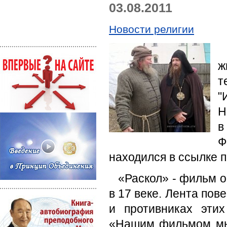
03.08.2011
Новости религии
ж
т
"
Н
в
Ф
находился в ссылке п
«Раскол» - фильм о
в 17 веке. Лента по
и противниках эти
«Нашим фильмом мы 