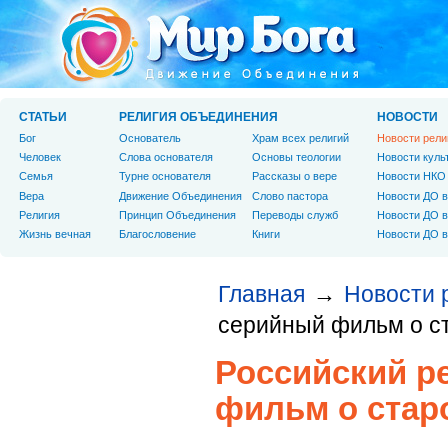
СТАТЬИ
РЕЛИГИЯ ОБЪЕДИНЕНИЯ
НОВОСТИ
Бог
Основатель
Храм всех религий
Новости рели
Человек
Слова основателя
Основы теологии
Новости куль
Cемья
Турне основателя
Рассказы о вере
Новости НКО
Вера
Движение Объединения
Слово пастора
Новости ДО в
Религия
Принцип Объединения
Переводы служб
Новости ДО в
Жизнь вечная
Благословение
Книги
Новости ДО в
Главная
Новости 
→
серийный фильм о с
Российский р
фильм о стар