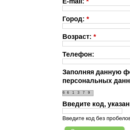
E-mail:
*
Город:
*
Возраст:
*
Телефон:
Заполняя данную фо
персональных данн
6
6
1
3
7
9
Введите код, указ
Введите код без пробелов