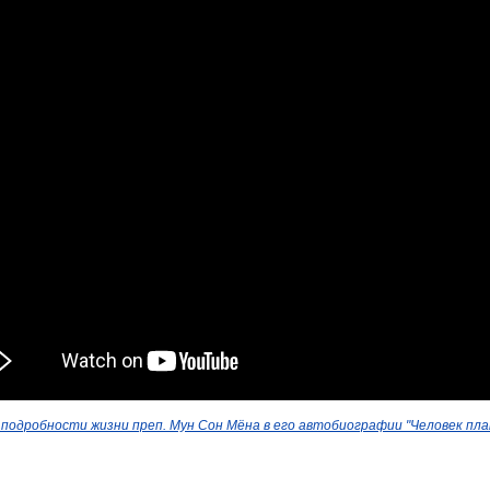
подробности жизни преп. Мун Сон Мёна в его автобиографии "Человек пл