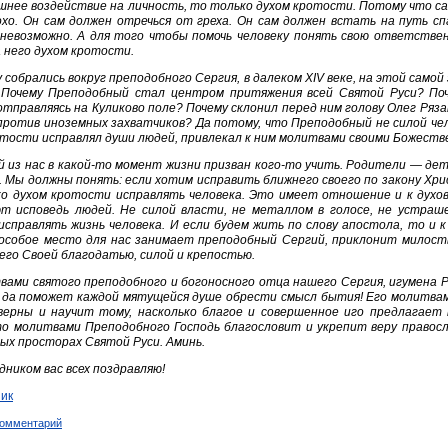
шнее воздействие на личность, то только духом кротости. Потому что са
охо. Он сам должен отречься от греха. Он сам должен встать на путь сп
 невозможно. А для того чтобы помочь человеку понять свою ответствен
 него духом кротости.
 собрались вокруг преподобного Сергия, в далеком XIV веке, на этой самой
 Почему Преподобный стал центром притяжения всей Святой Руси? По
отправляясь на Куликово поле? Почему склонил перед ним голову Олег Ряз
против иноземных захватчиков? Да потому, что Преподобный не силой чел
отости исправлял души людей, привлекал к ним молитвами своими Божеств
 из нас в какой-то момент жизни призван кого-то учить. Родители — де
 Мы должны понять: если хотим исправить ближнего своего по закону Хрис
ко духом кротости исправлять человека. Это имеет отношение и к духов
т исповедь людей. Не силой власти, не металлом в голосе, не устраш
исправлять жизнь человека. И если будем жить по слову апостола, то и к 
особое место для нас занимает преподобный Сергий, приклонит милост
его Своей благодатью, силой и крепостью.
ами святого преподобного и богоносного отца нашего Сергия, игумена Р
, да поможет каждой мятущейся душе обрести смысл бытия! Его молитвам
кверны и научит тому, насколько благое и совершенное иго предлагает н
то молитвами Преподобного Господь благословит и укрепит веру правосла
ых просторах Святой Руси. Аминь.
дником вас всех поздравляю!
ик
комментарий