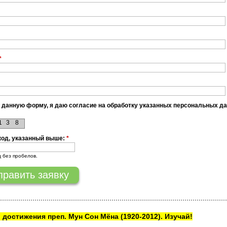
*
 данную форму, я даю согласие на обработку указанных персональных д
1
3
8
код, указанный выше:
*
д без пробелов.
 достижения преп. Мун Сон Мёна
(1920-2012). Изучай!