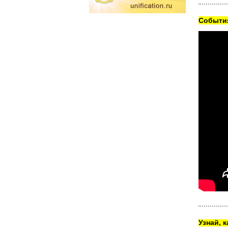
Cобытия
Узнай, 