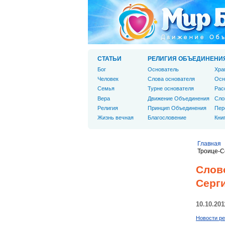
СТАТЬИ
РЕЛИГИЯ ОБЪЕДИНЕНИ
Бог
Основатель
Хра
Человек
Слова основателя
Осн
Cемья
Турне основателя
Рас
Вера
Движение Объединения
Сло
Религия
Принцип Объединения
Пер
Жизнь вечная
Благословение
Кни
Главная
Троице-С
Слов
Серг
10.10.201
Новости ре