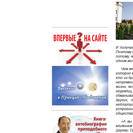
И получа
Поэтому 
потому, ч
одним же
Чем же
которое м
кто из б
непремен
жизни че
неурядиц
обманыва
других, 
неблагоу
устроени
общество 
«А вы
влиянием
Церкви. 