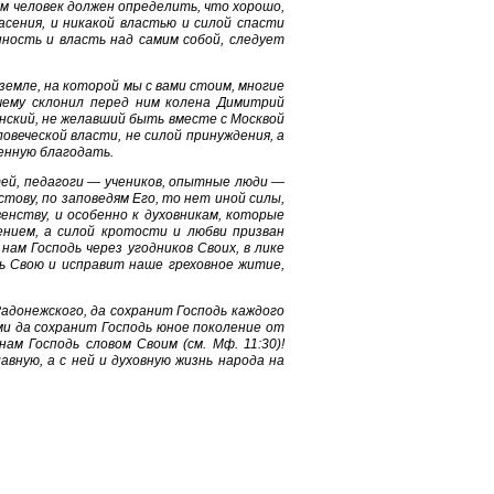
м человек должен определить, что хорошо,
асения, и никакой властью и силой спасти
ность и власть над самим собой, следует
 земле, на которой мы с вами стоим, многие
чему склонил перед ним колена Димитрий
анский, не желавший быть вместе с Москвой
овеческой власти, не силой принуждения, а
енную благодать.
тей, педагоги — учеников, опытные люди —
тову, по заповедям Его, то нет иной силы,
енству, и особенно к духовникам, которые
ением, а силой кротости и любви призван
нам Господь через угодников Своих, в лике
ь Свою и исправит наше греховное житие,
адонежского, да сохранит Господь каждого
и да сохранит Господь юное поколение от
ам Господь словом Своим (см. Мф. 11:30)!
вную, а с ней и духовную жизнь народа на