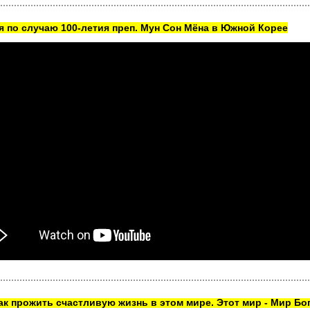
 по случаю 100-летия преп. Мун Сон Мёна в Южной Корее
как прожить счастливую жизнь в этом мире. Этот мир - Мир Бог