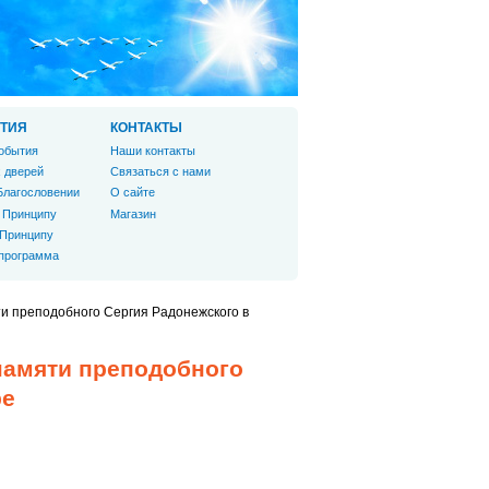
ТИЯ
КОНТАКТЫ
обытия
Наши контакты
 дверей
Связаться с нами
Благословении
О сайте
 Принципу
Магазин
 Принципу
 программа
и преподобного Сергия Радонежского в
памяти преподобного
ре