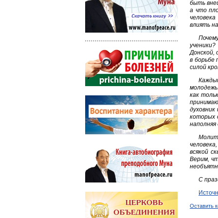
быть вне
а что пл
человека
влиять на
Почему
ученики?
Донской, 
в борьбе 
силой кр
Каждый
молодежь.
как толь
принимаю
духовник 
которых 
наполняя 
Молитв
человека
всякой с
Верим, ч
необъятн
С праз
Источн
Оставить 