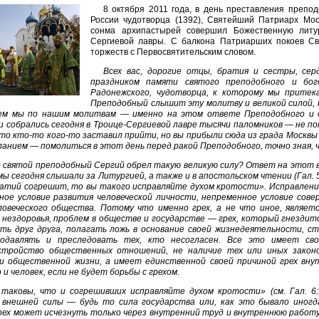
8 октября 2011 года, в день преставления препод
России чудотворца (1392), Святейший Патриарх Мос
сонма архипастырей совершил Божественную литур
Сергиевой лавры. С балкона Патриарших покоев Св
торжеств с Первосвятительским словом.
Всех вас, дорогие отцы, братия и сестры, сер
праздником памяти святого преподобного и бог
Радонежского, чудотворца, к которому мы притек
Преподобный слышит эту молитву и великой силой, к
ем мы по нашим молитвам — именно на этом ответе Преподобного и о
и собрались сегодня в Троице-Сергиевой лавре тысячи паломников — не по
то кто-то кого-то заставил прийти, но вы прибыли сюда из града Москвы 
ланием — помолиться в этот день перед ракой Преподобного, точно зная, 
 святой преподобный Сергий обрел такую великую силу? Ответ на этот воп
ы сегодня слышали за Литургией, а также и в апостольском чтении (Гал. 5
ратий согрешит, то вы такого исправляйте духом кротости». Исправлени
ное условие развития человеческой личности, непременное условие со
ловеческого общества. Потому что именно грех, а не что иное, являетс
, нездоровья, проблем в обществе и государстве — грех, который гнездит
ть друг друга, полагать ложь в основание своей жизнедеятельности, с
подавлять и преследовать тех, кто несогласен. Все это имеет св
стройство общественных отношений, не наличие тех или иных законо
и общественной жизни, а имеет единственной своей причиной грех вну
и человек, если не будет борьбы с грехом.
 таковы, что и согрешивших исправляйте духом кротости» (см. Гал. 6:
 внешней силы — будь то сила государства или, как это бывало иногд
Грех может исчезнуть только через внутренний труд и внутреннюю работу 