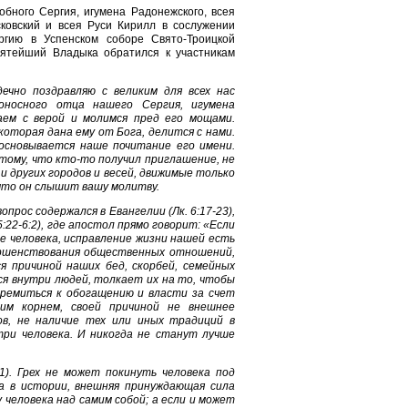
обного Сергия, игумена Радонежского, всея
ковский и всея Руси Кирилл в сослужении
гию в Успенском соборе Свято-Троицкой
ятейший Владыка обратился к участникам
дечно поздравляю с великим для всех нас
оносного отца нашего Сергия, игумена
аем с верой и молимся пред его мощами.
оторая дана ему от Бога, делится с нами.
сновывается наше почитание его имени.
тому, что кто-то получил приглашение, не
и других городов и весей, движимые только
что он слышит вашу молитву.
рос содержался в Евангелии (Лк. 6:17-23),
:22-6:2), где апостол прямо говорит: «Если
е человека, исправление жизни нашей есть
вершенствования общественных отношений,
я причиной наших бед, скорбей, семейных
ся внутри людей, толкает их на то, чтобы
тремиться к обогащению и власти за счет
оим корнем, своей причиной не внешнее
в, не наличие тех или иных традиций в
три человека. И никогда не станут лучше
1). Грех не может покинуть человека под
а в истории, внешняя принуждающая сила
человека над самим собой; а если и может