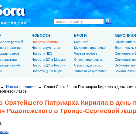
Я
НОВОСТИ
БЛОГИ
МЕРОПРИЯ
м всех религий
Новости религии
Мир Бога
Ближайшие с
овы теологии
Новости культуры
Мудрость принципа
Дни открытых
сказы о вере
Новости НКО
Чистая любовь
Семинары о 
во пастора
Новости ДО в Москве
Счастливая семья
Семинары по
еводы служб
Новости ДО в России
Свой среди своих
Вебинары по
ги
Новости ДО в мире
Записки из дневника
Байкальская
→
Новости религии
→
Слово Святейшего Патриарха Кирилла в день памят
ергиевой лавре
о Святейшего Патриарха Кирилла в день 
ия Радонежского в Троице-Сергиевой лав
1
лигии