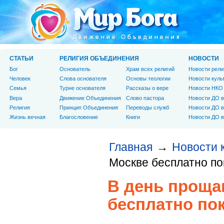
СТАТЬИ
РЕЛИГИЯ ОБЪЕДИНЕНИЯ
НОВОСТИ
Бог
Основатель
Храм всех религий
Новости рели
Человек
Слова основателя
Основы теологии
Новости куль
Cемья
Турне основателя
Рассказы о вере
Новости НКО
Вера
Движение Объединения
Слово пастора
Новости ДО в
Религия
Принцип Объединения
Переводы служб
Новости ДО в
Жизнь вечная
Благословение
Книги
Новости ДО в
Главная
Новости 
→
Москве бесплатно п
В день проща
бесплатно по