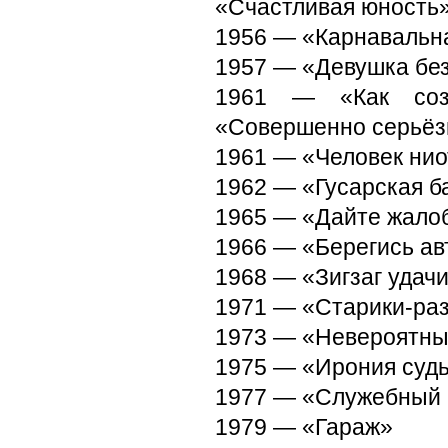
«Счастливая юность»
1956 — «Карнавальн
1957 — «Девушка бе
1961 — «Как созд
«Совершенно серьёз
1961 — «Человек нио
1962 — «Гусарская б
1965 — «Дайте жало
1966 — «Берегись а
1968 — «Зигзаг удач
1971 — «Старики-ра
1973 — «Невероятны
1975 — «Ирония судь
1977 — «Служебный
1979 — «Гараж»