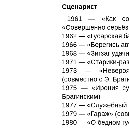
Сценарист
1961 — «Как соз
«Совершенно серьёз
1962 — «Гусарская б
1966 — «Берегись ав
1968 — «Зигзаг удачи
1971 — «Старики-раз
1973 — «Невероя
(совместно с Э. Браг
1975 — «Ирония су
Брагинским)
1977 — «Служебный р
1979 — «Гараж» (сов
1980 — «О бедном гу