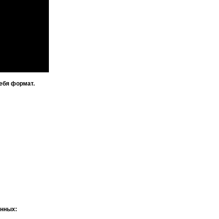
ебя формат.
анных: