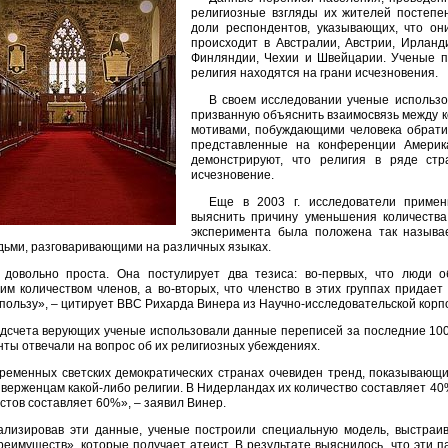
религиозные взгляды их жителей постепе
доли респондентов, указывающих, что он
происходит в Австралии, Австрии, Ирланд
Финляндии, Чехии и Швейцарии. Ученые пр
религия находятся на грани исчезновения.
В своем исследовании ученые использо
призванную объяснить взаимосвязь между 
мотивами, побуждающими человека обратит
представленные на конференции Америка
демонстрируют, что религия в ряде ст
исчезновение.
Еще в 2003 г. исследователи примен
выяснить причину уменьшения количеств
эксперимента была положена так называ
дьми, разговаривающими на различных языках.
 довольно проста. Она постулирует два тезиса: во-первых, что люди 
м количеством членов, а во-вторых, что членство в этих группах придает 
пользу», – цитирует BBC Рихарда Винера из Научно-исследовательской корпо
дсчета верующих ученые использовали данные переписей за последние 100 
ты отвечали на вопрос об их религиозных убеждениях.
ременных светских демократических странах очевиден тренд, показывающи
иверженцам какой-либо религии. В Нидерландах их количество составляет 40%
стов составляет 60%», – заявил Винер.
ализировав эти данные, ученые построили специальную модель, выстраи
реимуществ», которые получает атеист. В результате выяснилось, что эти 