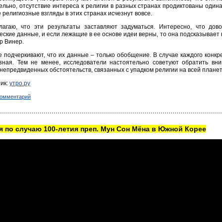
льно, отсутствие интереса к религии в разных странах продиктованы один
е религиозные взгляды в этих странах исчезнут вовсе.
лагаю, что эти результаты заставляют задуматься. Интересно, что до
еские данные, и если лежащие в ее основе идеи верны, то она подсказывает
р Винер.
 подчеркивают, что их данные – только обобщение. В случае каждого конкр
азная. Тем не менее, исследователи настоятельно советуют обратить вн
непредвиденных обстоятельств, связанных с упадком религии на всей планет
ик:
утро.ру
комментарий
 по случаю 100-летия преп. Мун Сон Мёна в Южной Корее