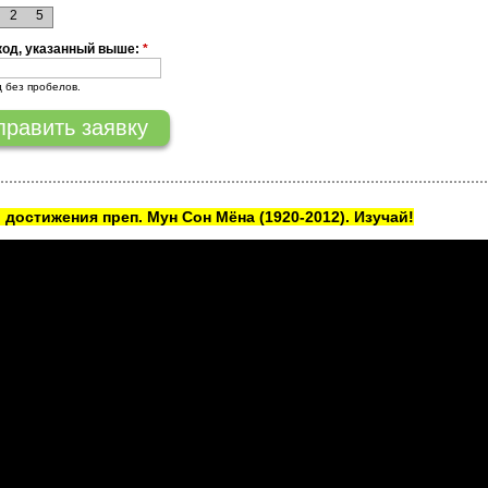
2
5
код, указанный выше:
*
д без пробелов.
 достижения преп. Мун Сон Мёна
(1920-2012). Изучай!