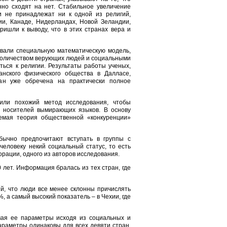
нно сходят на нет. Стабильное увеличение
и не принадлежат ни к одной из религий,
ии, Канаде, Нидерландах, Новой Зеландии,
ишли к выводу, что в этих странах вера и
вали специальную математическую модель,
количеством верующих людей и социальными
ься к религии. Результаты работы ученых,
нского физического общества в Далласе,
ран уже обречена на практически полное
или похожий метод исследования, чтобы
а носителей вымирающих языков. В основу
емая теория общественной «конкуренции»
обычно предпочитают вступать в группы с
человеку некий социальный статус, то есть
рации, одного из авторов исследования.
лет. Информация бралась из тех стран, где
й, что люди все менее склонны причислять
, а самый высокий показатель – в Чехии, где
вая ее параметры исходя из социальных и
параметры одинаковы для всех девяти стран.