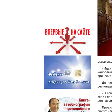
между лю
«Идея
наибольши
приносит 
Для по
респонден
«В сов
себя к пр
доля атеи
Проан
других «п