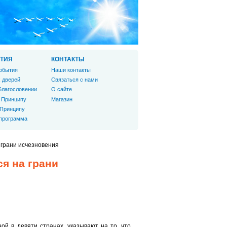
ТИЯ
КОНТАКТЫ
обытия
Наши контакты
 дверей
Связаться с нами
Благословении
О сайте
 Принципу
Магазин
 Принципу
 программа
 грани исчезновения
ся на грани
й в девяти странах, указывают на то, что