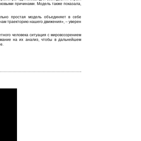
аковыми причинами. Модель также показала,
вольно простая модель объединяет в себе
 нам траекторию нашего движения», – уверен
етного человека ситуация с мировоззрением
имание на их анализ, чтобы в дальнейшем
е.