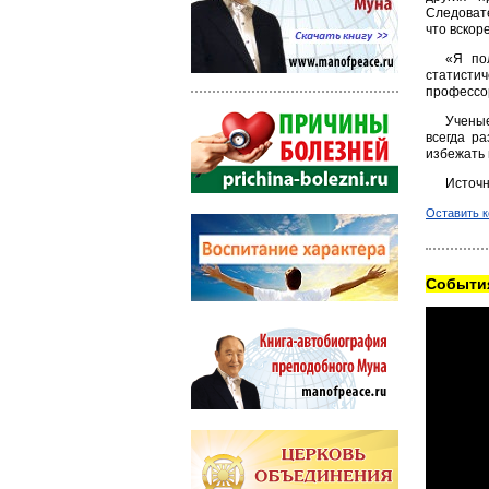
Следовате
что вскор
«Я по
статистич
профессо
Ученые
всегда р
избежать 
Источн
Оставить 
Cобытия