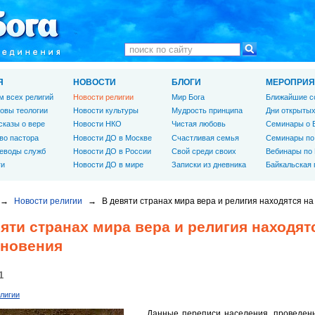
Я
НОВОСТИ
БЛОГИ
МЕРОПРИЯ
м всех религий
Новости религии
Мир Бога
Ближайшие с
овы теологии
Новости культуры
Мудрость принципа
Дни открытых
сказы о вере
Новости НКО
Чистая любовь
Семинары о 
во пастора
Новости ДО в Москве
Счастливая семья
Семинары по
еводы служб
Новости ДО в России
Свой среди своих
Вебинары по
ги
Новости ДО в мире
Записки из дневника
Байкальская
→
Новости религии
→
В девяти странах мира вера и религия находятся на
яти странах мира вера и религия находят
зновения
1
лигии
Данные переписи населения, проведенно