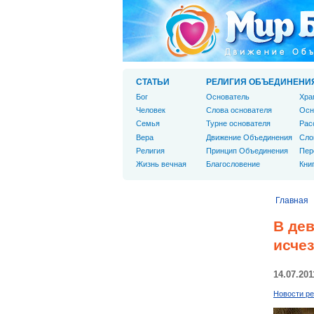
СТАТЬИ
РЕЛИГИЯ ОБЪЕДИНЕНИ
Бог
Основатель
Хра
Человек
Слова основателя
Осн
Cемья
Турне основателя
Рас
Вера
Движение Объединения
Сло
Религия
Принцип Объединения
Пер
Жизнь вечная
Благословение
Кни
Главная
В дев
исче
14.07.201
Новости ре