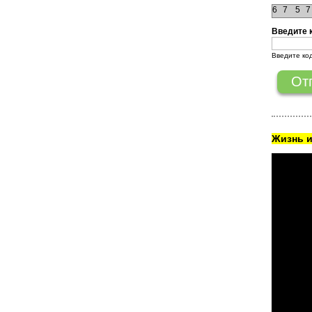
6
7
5
7
Введите 
Введите ко
Жизнь и