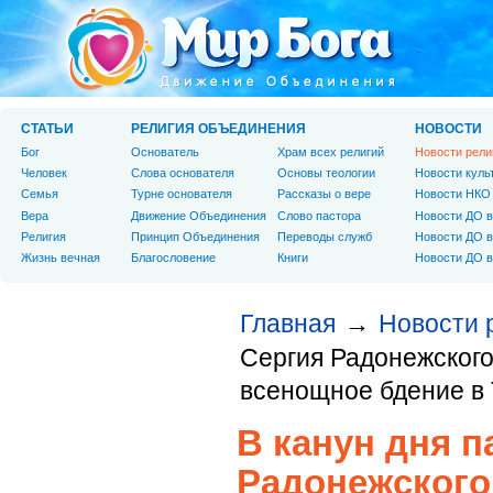
СТАТЬИ
РЕЛИГИЯ ОБЪЕДИНЕНИЯ
НОВОСТИ
Бог
Основатель
Храм всех религий
Новости рели
Человек
Слова основателя
Основы теологии
Новости куль
Cемья
Турне основателя
Рассказы о вере
Новости НКО
Вера
Движение Объединения
Слово пастора
Новости ДО в
Религия
Принцип Объединения
Переводы служб
Новости ДО в
Жизнь вечная
Благословение
Книги
Новости ДО в
Главная
Новости 
→
Сергия Радонежског
всенощное бдение в
В канун дня 
Радонежского