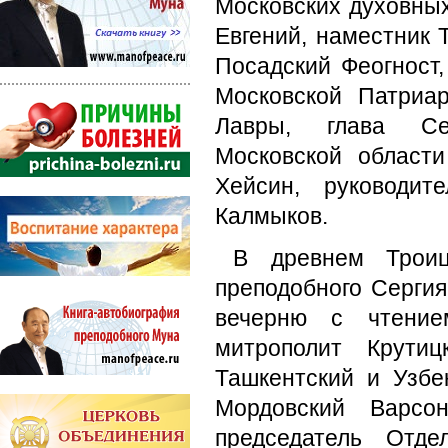
Московских духовны
Евгений, наместник 
Посадский Феогност,
Московской Патриар
Лавры, глава Сер
Московской области
Хейсин, руководит
Калмыков.
В древнем Трои
преподобного Серги
вечерню с чтение
митрополит Крути
Ташкентский и Узбе
Мордовский Варсон
председатель Отде