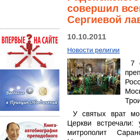
совершил все
Сергиевой ла
10.10.2011
Новости религии
7 
пре
Рос
Мос
Трои
У святых врат мо
Церкви встречали:
митрополит Сара