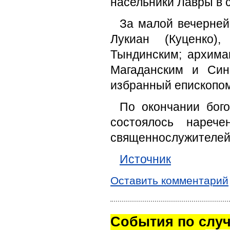
насельники Лавры в 
За малой вечерней
Лукиан (Куценко)
Тындинским; архима
Магаданским и Син
избранный епископом
По окончании бог
состоялось нареч
священнослужителей
Источник
Оставить комментарий
Cобытия по случ