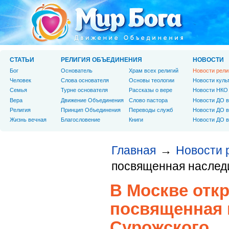
СТАТЬИ
РЕЛИГИЯ ОБЪЕДИНЕНИЯ
НОВОСТИ
Бог
Основатель
Храм всех религий
Новости рели
Человек
Слова основателя
Основы теологии
Новости куль
Cемья
Турне основателя
Рассказы о вере
Новости НКО
Вера
Движение Объединения
Слово пастора
Новости ДО в
Религия
Принцип Объединения
Переводы служб
Новости ДО в
Жизнь вечная
Благословение
Книги
Новости ДО в
Главная
Новости 
→
посвященная наслед
В Москве отк
посвященная 
Сурожского