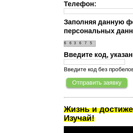
Телефон:
Заполняя данную фо
персональных данн
6
6
3
6
7
5
Введите код, указ
Введите код без пробелов
Жизнь и достиже
Изучай!