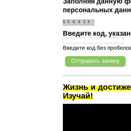
Заполняя данную фо
персональных данн
5
5
8
9
2
5
Введите код, указ
Введите код без пробелов
Жизнь и достиже
Изучай!