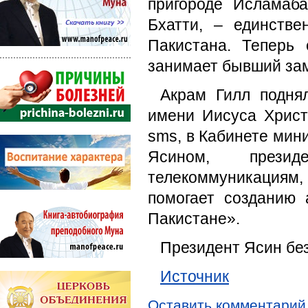
пригороде Исламаб
Бхатти, – единстве
Пакистана. Теперь
занимает бывший зам
Акрам Гилл подня
имени Иисуса Христ
sms, в Кабинете мин
Ясином, презид
телекоммуникациям
помогает созданию
Пакистане».
Президент Ясин без
Источник
Оставить комментарий