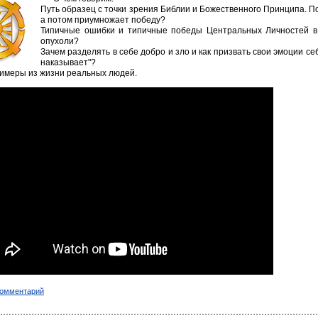
Путь образец с точки зрения Библии и Божественного Принципа. По
а потом приумножает победу?
Типичные ошибки и типичные победы Центральных Личностей в 
опухоли?
Зачем разделять в себе добро и зло и как призвать свои эмоции се
наказывает"?
имеры из жизни реальных людей.
комментарий