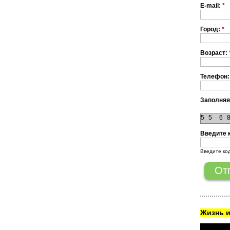
E-mail:
*
Город:
*
Возраст:
Телефон:
Заполняя
5
5
6
Введите 
Введите ко
Жизнь и