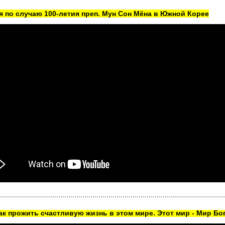
 по случаю 100-летия преп. Мун Сон Мёна в Южной Корее
как прожить счастливую жизнь в этом мире. Этот мир - Мир Бог