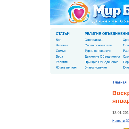
СТАТЬИ
РЕЛИГИЯ ОБЪЕДИНЕНИ
Бог
Основатель
Хра
Человек
Слова основателя
Осн
Cемья
Турне основателя
Рас
Вера
Движение Объединения
Сло
Религия
Принцип Объединения
Пер
Жизнь вечная
Благословение
Кни
Главная
Воск
январ
12.01.201
Новости Д