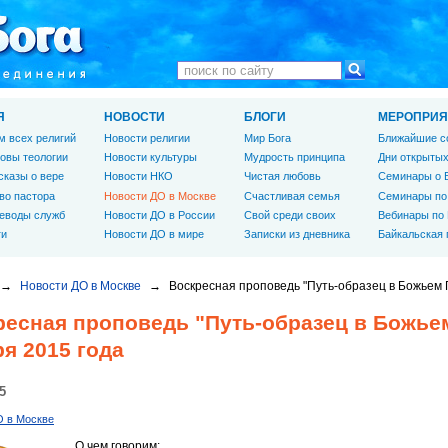
Я
НОВОСТИ
БЛОГИ
МЕРОПРИЯ
м всех религий
Новости религии
Мир Бога
Ближайшие с
овы теологии
Новости культуры
Мудрость принципа
Дни открытых
сказы о вере
Новости НКО
Чистая любовь
Семинары о 
во пастора
Новости ДО в Москве
Счастливая семья
Семинары по
еводы служб
Новости ДО в России
Свой среди своих
Вебинары по
ги
Новости ДО в мире
Записки из дневника
Байкальская
→
Новости ДО в Москве
→
Воскресная проповедь "Путь-образец в Божьем 
ресная проповедь "Путь-образец в Божье
я 2015 года
5
О в Москве
О чем говорим: