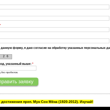
*
 данную форму, я даю согласие на обработку указанных персональных д
8
2
6
код, указанный выше:
*
д без пробелов.
 достижения преп. Мун Сон Мёна
(1920-2012). Изучай!