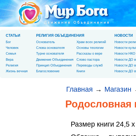
СТАТЬИ
РЕЛИГИЯ ОБЪЕДИНЕНИЯ
НОВОСТИ
Бог
Основатель
Храм всех религий
Новости рели
Человек
Слова основателя
Основы теологии
Новости куль
Cемья
Турне основателя
Рассказы о вере
Новости НКО
Вера
Движение Объединения
Слово пастора
Новости ДО в
Религия
Принцип Объединения
Переводы служб
Новости ДО в
Жизнь вечная
Благословение
Книги
Новости ДО в
Главная
Магазин
→
Родословная 
Размер книги 24,5 х