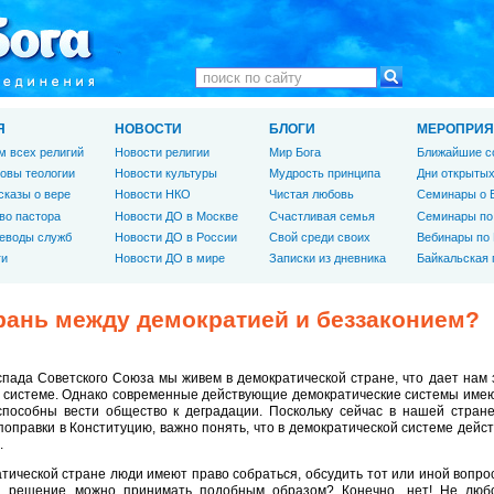
Я
НОВОСТИ
БЛОГИ
МЕРОПРИЯ
м всех религий
Новости религии
Мир Бога
Ближайшие с
овы теологии
Новости культуры
Мудрость принципа
Дни открытых
сказы о вере
Новости НКО
Чистая любовь
Семинары о 
во пастора
Новости ДО в Москве
Счастливая семья
Семинары по
еводы служб
Новости ДО в России
Свой среди своих
Вебинары по
ги
Новости ДО в мире
Записки из дневника
Байкальская
грань между демократией и беззаконием?
пада Советского Союза мы живем в демократической стране, что дает нам 
 системе. Однако современные действующие демократические системы имеют
способны вести общество к деградации. Поскольку сейчас в нашей стране
поправки в Конституцию, важно понять, что в демократической системе дейс
.
тической стране люди имеют право собраться, обсудить тот или иной вопро
 решение можно принимать подобным образом? Конечно, нет! Не любое,