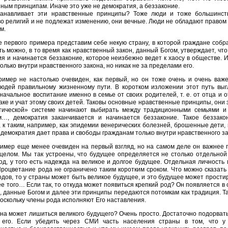
ным принципам. Иначе это уже не демократия, а беззаконие.
танавливает эти нравственные принципы? Тоже люди и тоже большинст
о религий и не подлежат изменению, они вечные. Люди не обладают правом
м.
е первого примера представим себе некую страну, в которой граждане собр
ть можно, в то время как нравственный закон, данный Богом, утверждает, что
я и начинается беззаконие, которое неизбежно ведет к хаосу в обществе. 
олько внутри нравственного закона, но никак не за пределами его.
ример не настолько очевиден, как первый, но он тоже очень и очень важе
людей правильному жизненному пути. В коротком изложении этот путь выгл
начальное воспитание именно в семье от своих родителей, т. е. от отца и о
раке и учат этому своих детей. Таковы основные нравственные принципы, они
тической» системе начинают выбирать между традиционными семьями и
м…, демократия заканчивается и начинается беззаконие. Такое беззак
 к таким, например, как эпидемии венерических болезней, брошенные дети, 
демократия дает права и свободы гражданам только внутри нравственного за
имер еще менее очевиден на первый взгляд, но на самом деле он важнее 
целом. Мы так устроены, что будущее определяется не столько отдельной л
од, у того есть надежда на великое и долгое будущее. Отдельная личность
Процветание рода не ограничено таким коротким сроком. Что можно сказать
одов, то у страны может быть великое будущее, и это будущее может простира
е того… Если так, то откуда может появиться крепкий род? Он появляется в
 данные Богом и далее эти принципы передаются потомкам как традиция. Та
поскольку члены рода исполняют Его наставления.
ана может лишиться великого будущего? Очень просто. Достаточно подорват
 его. Если убедить через СМИ часть населения страны в том, что у