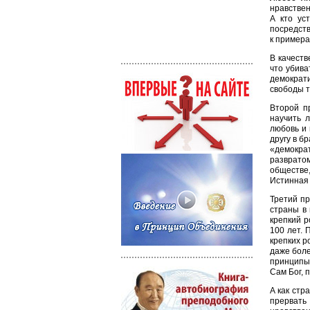
нравствен
А кто ус
посредств
к примера
В качеств
что убива
демократи
свободы т
Второй п
научить 
любовь и 
другу в б
«демокра
разврато
обществе,
Истинная 
Третий пр
страны в 
крепкий р
100 лет. 
крепких р
даже боле
принципы,
Сам Бог, 
А как стр
прервать