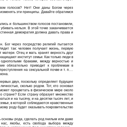
вом голосов? Нет! Они даны Богом через
 изменять эти принципы. Давайте обратимся
ались и большинством голосов постановили,
 убивать нельзя. В этой точке заканчивается
Истинная демократия должна давать права и
н. Бог через посредство религий пытается
ядит так: человек получает жизнь, первую
т матери. Отец и мать хранят верность друг
 защищают институт семьи. Как только люди в
 однополыми браками, между верностью и
оние обязательно приводит к проблемам в
преступления на сексуальной почве и т. п.…
кона.
первых двух, поскольку определяет будущее
ичностью, сколько родом. Тот, кто основал
 может процветать в физическом мире около
 о стране? Если страну образует множество
ться и на тысячу, и на десятки тысяч лет, и
 семье, в которой соблюдаются нравственные
кому роду будет оказывать покровительство
ь основы рода, сделать род гнилым или даже
 нас, якобы, есть свобода выбора между