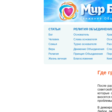
СТАТЬИ
РЕЛИГИЯ ОБЪЕДИНЕНИ
Бог
Основатель
Хра
Человек
Слова основателя
Осн
Cемья
Турне основателя
Рас
Вера
Движение Объединения
Сло
Религия
Принцип Объединения
Пер
Жизнь вечная
Благословение
Кни
Где 
После рас
советской
которые 
вносятся 
проблемы
В демокра
Любое ли