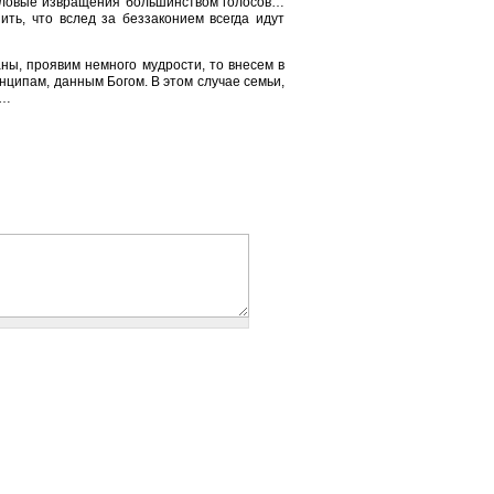
половые извращения большинством голосов…
ить, что вслед за беззаконием всегда идут
ны, проявим немного мудрости, то внесем в
нципам, данным Богом. В этом случае семьи,
ь…