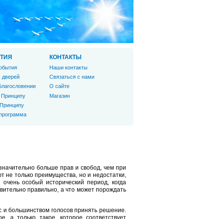
ТИЯ
КОНТАКТЫ
обытия
Наши контакты
 дверей
Связаться с нами
Благословении
О сайте
 Принципу
Магазин
 Принципу
 программа
значительно больше прав и свобод, чем при
 не только преимущества, но и недостатки,
 очень особый исторический период, когда
твительно правильно, а что может порождать
с и большинством голосов принять решение.
 а только такое, которое соответствует