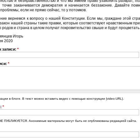
нностью и безнравственностью и что мы имеем право узаконить разврат, 
 точке заканчивается демократия и начинается беззаконие. Давайте помн
 проблемы, если не прямо сейчас, то у потомков.
ние вернемся к вопросу о нашей Конституции. Если мы, граждане этой стра
закон нашей страны такие правки, которые соответствуют нравственным при
 родов и страна в целом получат покровительство свыше и будут процветат
мянцев Игорь
ля 2020
к записи:
*
иси:
*
кации в блоге. В текст можно вставить видео с помощью конструкции {video:URL}.
я:
*
Е ПУБЛИКУЕТСЯ. Анонимные материалы могут быть не опубликованы редакцией сайта.