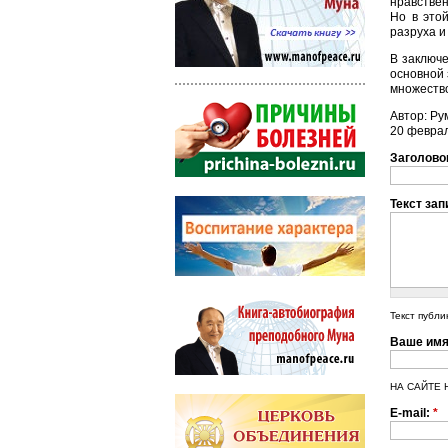
нравстве
Но в этой
разруха и
В заключе
основной 
множество
Автор: Ру
20 февра
Заголово
Текст зап
Текст публи
Ваше им
НА САЙТЕ Н
E-mail:
*