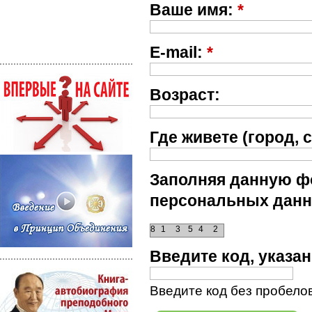
Ваше имя:
*
E-mail:
*
Возраст:
Где живете (город, с
Заполняя данную фо
персональных данн
8
1
3
5
4
2
Введите код, указ
Введите код без пробелов