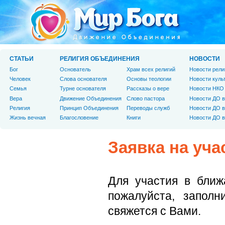
СТАТЬИ
РЕЛИГИЯ ОБЪЕДИНЕНИЯ
НОВОСТИ
Бог
Основатель
Храм всех религий
Новости рели
Человек
Слова основателя
Основы теологии
Новости куль
Cемья
Турне основателя
Рассказы о вере
Новости НКО
Вера
Движение Объединения
Слово пастора
Новости ДО в
Религия
Принцип Объединения
Переводы служб
Новости ДО в
Жизнь вечная
Благословение
Книги
Новости ДО в
Заявка на уча
Для участия в бли
пожалуйста, запол
свяжется с Вами.