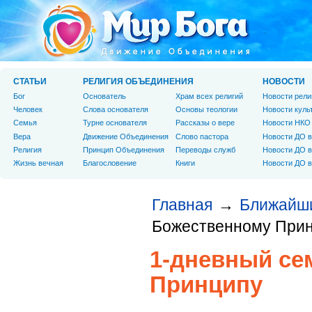
СТАТЬИ
РЕЛИГИЯ ОБЪЕДИНЕНИЯ
НОВОСТИ
Бог
Основатель
Храм всех религий
Новости рели
Человек
Слова основателя
Основы теологии
Новости куль
Cемья
Турне основателя
Рассказы о вере
Новости НКО
Вера
Движение Объединения
Слово пастора
Новости ДО в
Религия
Принцип Объединения
Переводы служб
Новости ДО в
Жизнь вечная
Благословение
Книги
Новости ДО в
Главная
Ближайш
→
Божественному При
1-дневный се
Принципу