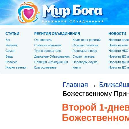
СТАТЬИ
РЕЛИГИЯ ОБЪЕДИНЕНИЯ
НОВОСТИ
Бог
Основатель
Храм всех религий
Новости рели
Человек
Слова основателя
Основы теологии
Новости куль
Cемья
Турне основателя
Рассказы о вере
Новости НКО
Вера
Движение Объединения
Слово пастора
Новости ДО в
Религия
Принцип Объединения
Переводы служб
Новости ДО в
Жизнь вечная
Благословение
Книги
Новости ДО в
Главная
Ближайш
→
Божественному При
Второй 1-дне
Божественно