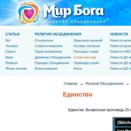
СТАТЬИ
РЕЛИГИЯ ОБЪЕДИНЕНИЯ
НОВОСТИ
Бог
Основатель
Храм всех религий
Новости рели
Человек
Слова основателя
Основы теологии
Новости куль
Cемья
Турне основателя
Рассказы о вере
Новости НКО
Вера
Движение Объединения
Слово пастора
Новости ДО в
Религия
Принцип Объединения
Переводы служб
Новости ДО в
Жизнь вечная
Благословение
Книги
Новости ДО в
Главная
→
Религия Объединения
→
Единство
Единство. Воскресная проповедь 25 