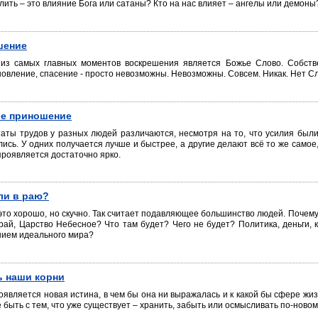
ить – это влияние Бога или сатаны? Кто на нас влияет – ангелы или демоны?
шение
из самых главных моментов воскрешения является Божье Слово. Собстве
новление, спасение - просто невозможны. Невозможны. Совсем. Никак. Нет Сл
ое приношение
таты трудов у разных людей различаются, несмотря на то, что усилия был
ись. У одних получается лучше и быстрее, а другие делают всё то же самое
проявляется достаточно ярко.
ли в раю?
это хорошо, но скучно. Так считает подавляющее большинство людей. Почему 
 рай, Царство Небесное? Что там будет? Чего не будет? Политика, деньги, 
нием идеального мира?
 наши корни
оявляется новая истина, в чем бы она ни выражалась и к какой бы сфере жиз
е быть с тем, что уже существует – хранить, забыть или осмысливать по-ново