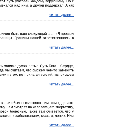
Этот путь уготован каждому верующему. Но с
мехался над ним, а другой поддержал. А как
читать далее...
м должен быть наш следующий шаг. «Я прошел
раницы. Границы нашей ответственности в
читать далее...
ть магию с духовностью. Суть Бога – Сердце,
огда мы считаем, что сможем чем-то заменить
ым» путем, не прилагая усилий, мы рискуем
читать далее...
е врачи обычно выясняют симптомы, делают
му. Там смотрят на человека, его энергетику,
овой болезнью. Также там считается, что у
ложен к заболеваниям, скажем, легких. Или
читать далее...