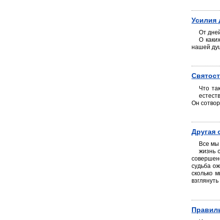
Усилия
От дне
О каки
нашей ду
Святос
Что та
естеств
Он сотвор
Другая 
Все мы 
жизнь 
совершене
судьба ож
сколько 
взглянуть
Правиль