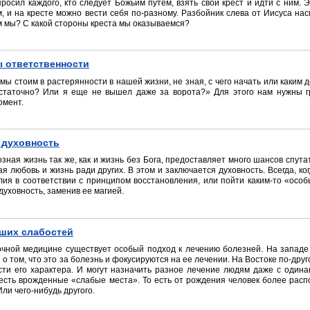
просил каждого, кто следует Божьим путем, взять свой крест и идти с ним. 
м, и на кресте можно вести себя по-разному. Разбойник слева от Иисуса нас
 мы? С какой стороны креста мы оказываемся?
 ответственности
 мы стоим в растерянности в нашей жизни, не зная, с чего начать или каки
статочно? Или я еще не вышел даже за ворота?» Для этого нам нужны г
омент.
 духовность
зная жизнь так же, как и жизнь без Бога, предоставляет много шансов спута
я любовь и жизнь ради других. В этом и заключается духовность. Всегда, к
ия в соответствии с принципом восстановления, или пойти каким-то «особ
духовность, заменив ее магией.
ших слабостей
очной медицине существует особый подход к лечению болезней. На запад
о том, что это за болезнь и фокусируются на ее лечении. На Востоке по-друго
ти его характера. И могут назначить разное лечение людям даже с одинак
есть врожденные «слабые места». То есть от рождения человек более распо
Или чего-нибудь другого.