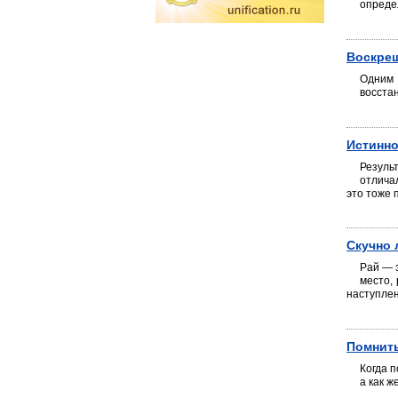
определ
Воскре
Одним 
восста
Истинн
Резуль
отличал
это тоже 
Скучно 
Рай — 
место,
наступле
Помнить
Когда п
а как ж