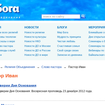
Я
НОВОСТИ
БЛОГИ
МЕРОПРИЯ
м всех религий
Новости религии
Мир Бога
Ближайшие с
овы теологии
Новости культуры
Мудрость принципа
Дни открытых
сказы о вере
Новости НКО
Чистая любовь
Семинары о 
во пастора
Новости ДО в Москве
Счастливая семья
Семинары по
еводы служб
Новости ДО в России
Свой среди своих
Вебинары по
ги
Новости ДО в мире
Записки из дневника
Байкальская
→
Религия Объединения
→
Слово пастора
→
Пастор Иван
ор Иван
верии Дня Основания
дверии Дня Основания. Воскресная проповедь 23 декабря 2012 года.