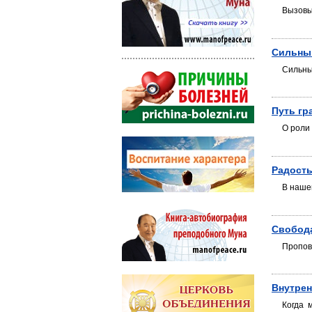
Вызовы 
Сильны
Сильный
Путь гр
О роли
Радость
В нашей
Свобод
Пропов
Внутрен
Когда 