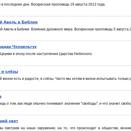
в последние дни. Воскресная проповедь 19 августа 2012 года.
й Авель в Библии
 Авель в Библии. Влияние духовного мира. Воскресная проповедь 5 августа 2
аждан Чхонильгук
 Церкви в эпоху после наступления Царства Небесного.
 и слёзы
 жизни есть и радости, и слёзы. Часто мы хотим в жизни испытывать только р
а
едь о том, как люди обычно понимают значение "свободы", и что значит своб
ний свет
мы смотрим на наше окружение, на то, что происходит в обществе, возник