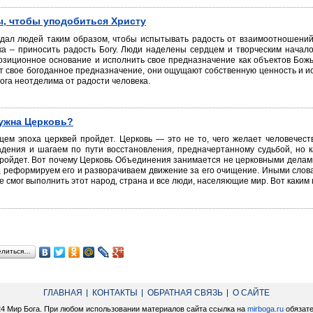
, чтобы уподобиться Христу
здал людей таким образом, чтобы испытывать радость от взаимоотношений
ка – приносить радость Богу. Люди наделены сердцем и творческим начало
зиционное основание и исполнить свое предназначение как объектов Божь
 свое богоданное предназначение, они ощущают собственную ценность и ис
ога неотделима от радости человека.
ужна Церковь?
щем эпоха церквей пройдет. Церковь — это не то, чего желает человечест
адения и шагаем по пути восстановления, предначертанному судьбой, но к
ройдет. Вот почему Церковь Объединения занимается не церковными делам
, реформируем его и разворачиваем движение за его очищение. Иными слов
е смог выполнить этот народ, страна и все люди, населяющие мир. Вот каким 
елиться…
ГЛАВНАЯ
КОНТАКТЫ
ОБРАТНАЯ СВЯЗЬ
О САЙТЕ
24 Мир Бога. При любом использовании материалов сайта ссылка на
mirboga.ru
обязате