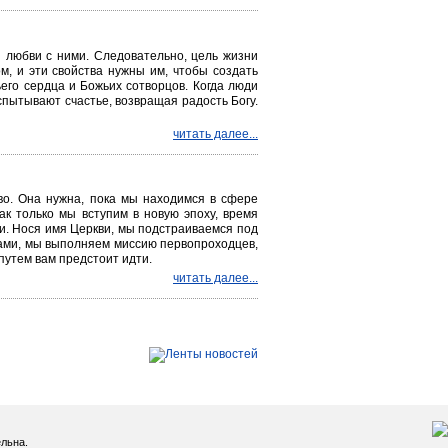
 любви с ними. Следовательно, цель жизни
м, и эти свойства нужны им, чтобы создать
его сердца и Божьих сотворцов. Когда люди
пытывают счастье, возвращая радость Богу.
читать далее...
во. Она нужна, пока мы находимся в сфере
ак только мы вступим в новую эпоху, время
и. Нося имя Церкви, мы подстраиваемся под
ами, мы выполняем миссию первопроходцев,
путем вам предстоит идти.
читать далее...
льна.