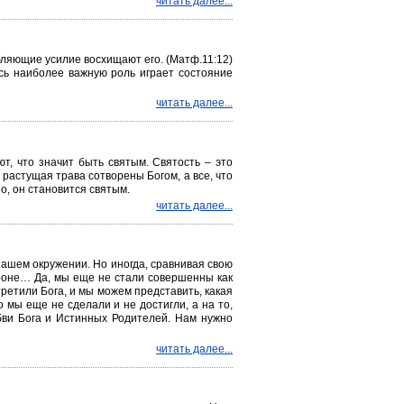
читать далее...
ляющие усилие восхищают его. (Матф.11:12)
есь наиболее важную роль играет состояние
читать далее...
т, что значит быть святым. Святость – это
 растущая трава сотворены Богом, а все, что
но, он становится святым.
читать далее...
 нашем окружении. Но иногда, сравнивая свою
роне… Да, мы еще не стали совершенны как
ретили Бога, и мы можем представить, какая
о мы еще не сделали и не достигли, а на то,
бви Бога и Истинных Родителей. Нам нужно
читать далее...