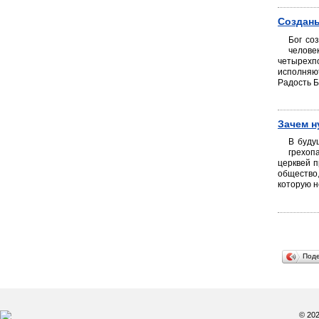
Созданы
Бог со
челове
четырехпо
исполняют
Радость Б
Зачем н
В буду
грехоп
церквей п
общество
которую н
Под
© 20