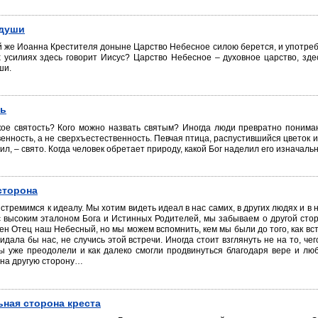
 души
й же Иоанна Крестителя доныне Царство Небесное силою берется, и употреб
х усилиях здесь говорит Иисус? Царство Небесное – духовное царство, зд
ши.
ть
кое святость? Кого можно назвать святым? Иногда люди превратно понимаю
енность, а не сверхъестественность. Певчая птица, распустившийся цветок и
ил, – свято. Когда человек обретает природу, какой Бог наделил его изначаль
сторона
стремимся к идеалу. Мы хотим видеть идеал в нас самих, в других людях и в
с высоким эталоном Бога и Истинных Родителей, мы забываем о другой сто
н Отец наш Небесный, но мы можем вспомнить, кем мы были до того, как вст
идала бы нас, не случись этой встречи. Иногда стоит взглянуть не на то, чег
мы уже преодолели и как далеко смогли продвинуться благодаря вере и лю
 на другую сторону…
ная сторона креста