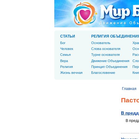
СТАТЬИ
РЕЛИГИЯ ОБЪЕДИНЕНИ
Бог
Основатель
Хра
Человек
Слова основателя
Осн
Cемья
Турне основателя
Рас
Вера
Движение Объединения
Сло
Религия
Принцип Объединения
Пер
Жизнь вечная
Благословение
Кни
Главная
Паст
В предд
В пред