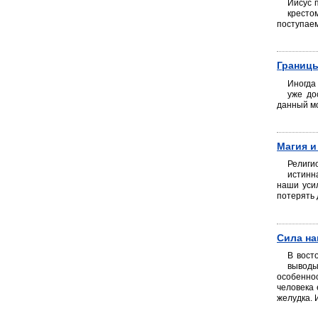
Иисус 
кресто
поступаем
Границы
Иногда
уже до
данный м
Магия и
Религио
истинна
наши усил
потерять 
Сила на
В вост
выводы 
особеннос
человека 
желудка. 